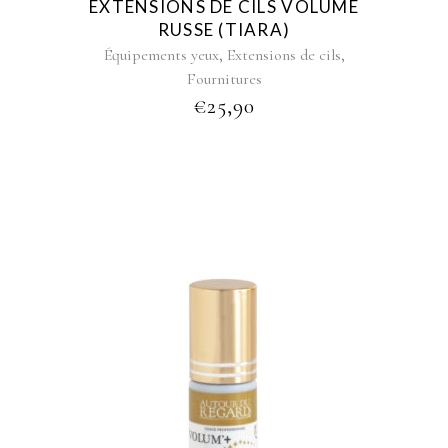
EXTENSIONS DE CILS VOLUME
chosen
RUSSE (TIARA)
on
,
,
Équipements yeux
Extensions de cils
the
Fournitures
product
€
25,90
page