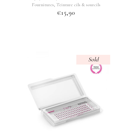
,
Fournitures
Teinture cils & sourcils
€
15,90
Sold
This
product
has
multiple
variants.
The