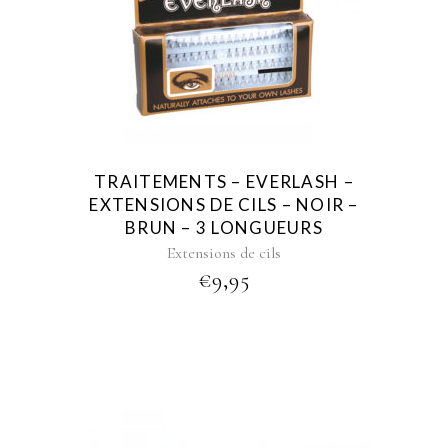
This
product
has
multiple
variants.
The
options
may
TRAITEMENTS – EVERLASH –
be
EXTENSIONS DE CILS – NOIR –
chosen
BRUN – 3 LONGUEURS
on
Extensions de cils
the
€
9,95
product
page