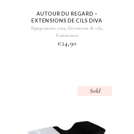
options
may
AUTOUR DU REGARD –
be
EXTENSIONS DE CILS DIVA
chosen
,
,
Équipements yeux
Extensions de cils
on
Fournitures
the
€
24,90
product
page
Sold