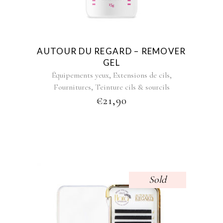
AUTOUR DU REGARD – REMOVER
GEL
,
,
Équipements yeux
Extensions de cils
,
Fournitures
Teinture cils & sourcils
€
21,90
Sold