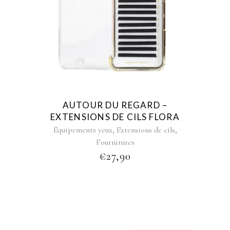
This
product
has
multiple
variants.
The
options
may
AUTOUR DU REGARD –
be
EXTENSIONS DE CILS FLORA
chosen
,
,
Équipements yeux
Extensions de cils
on
Fournitures
the
€
27,90
product
page