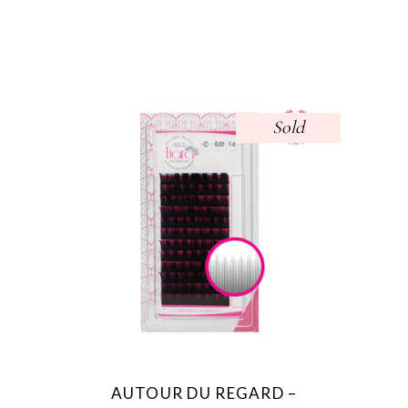
Sold
This
product
has
multiple
variants.
The
options
may
AUTOUR DU REGARD –
be