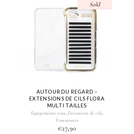
Sold
This
product
has
multiple
variants.
The
options
may
AUTOUR DU REGARD –
be
EXTENSIONS DE CILS FLORA
chosen
MULTI TAILLES
on
,
,
Équipements yeux
Extensions de cils
the
Fournitures
product
€
27,90
page