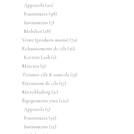
produits
20
Appareils
20
produits
98
Fournitures
98
produits
7
Instruments
7
produits
18
Mobilier
18
produits
79
Vente (produits mains)
79
produits
16
Rehaussements de cils
16
produits
2
Keratin Lash
2
produits
9
Mascara
9
produits
53
Teinture cils & sourcils
53
produits
37
Extensions de cils
37
produits
31
Microblading
31
produits
120
Équipements yeux
120
produits
5
Appareils
5
produits
95
Fournitures
95
produits
25
Instruments
25
produits