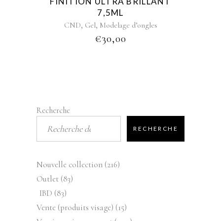
FINITION ULTRA BRILLANT
7,5ML
,
,
CND
Gel
Modelage d’ongles
€
30,00
Recherche
RECHERCHE
216
Nouvelle collection
216
produits
83
Outlet
83
produits
83
IBD
83
produits
15
Vente (produits visage)
15
produits