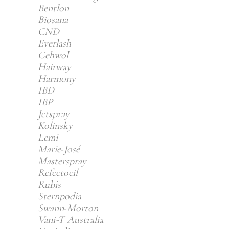
Bentlon
Biosana
CND
Everlash
Gehwol
Hairway
Harmony
IBD
IBP
Jetspray
Kolinsky
Lemi
Marie-José
Masterspray
Refectocil
Rubis
Sternpodia
Swann-Morton
Vani-T Australia