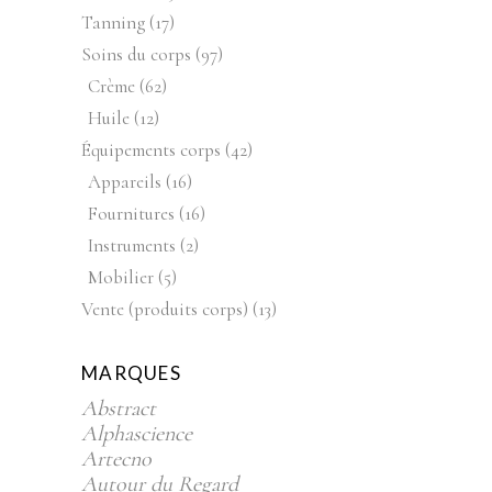
produits
17
Tanning
17
produits
97
Soins du corps
97
produits
62
Crème
62
produits
12
Huile
12
produits
42
Équipements corps
42
produits
16
Appareils
16
produits
16
Fournitures
16
produits
2
Instruments
2
produits
5
Mobilier
5
produits
13
Vente (produits corps)
13
produits
MARQUES
Abstract
Alphascience
Artecno
Autour du Regard