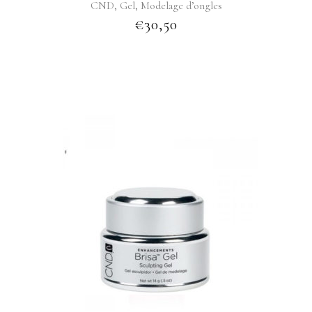
,
,
CND
Gel
Modelage d’ongles
€
30,50