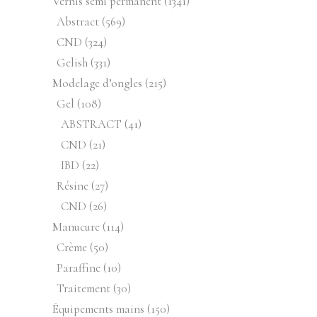
1341
Vernis semi permanent
1341
produits
569
Abstract
569
produits
324
CND
324
produits
331
Gelish
331
produits
215
Modelage d’ongles
215
produits
108
Gel
108
produits
41
ABSTRACT
41
produits
21
CND
21
produits
22
IBD
22
produits
27
Résine
27
produits
26
CND
26
produits
114
Manucure
114
produits
50
Crème
50
produits
10
Paraffine
10
produits
30
Traitement
30
produits
150
Équipements mains
150