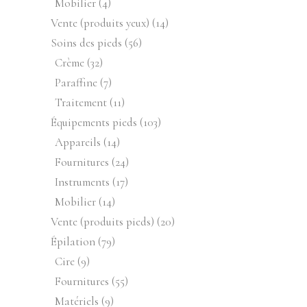
4
Mobilier
4
produits
14
Vente (produits yeux)
14
produits
56
Soins des pieds
56
produits
32
Crème
32
produits
7
Paraffine
7
produits
11
Traitement
11
produits
103
Équipements pieds
103
produits
14
Appareils
14
produits
24
Fournitures
24
produits
17
Instruments
17
produits
14
Mobilier
14
produits
20
Vente (produits pieds)
20
produits
79
Épilation
79
produits
9
Cire
9
produits
55
Fournitures
55
produits
9
Matériels
9