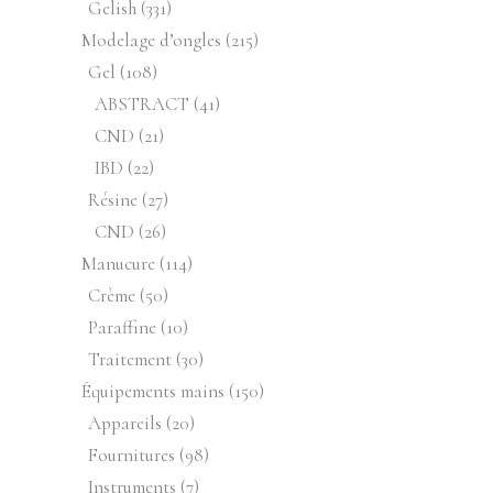
produits
331
Gelish
331
produits
215
Modelage d’ongles
215
produits
108
Gel
108
produits
41
ABSTRACT
41
produits
21
CND
21
produits
22
IBD
22
produits
27
Résine
27
produits
26
CND
26
produits
114
Manucure
114
produits
50
Crème
50
produits
10
Paraffine
10
produits
30
Traitement
30
produits
150
Équipements mains
150
produits
20
Appareils
20
produits
98
Fournitures
98
produits
7
Instruments
7