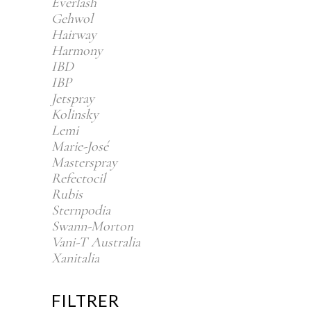
Everlash
Gehwol
Hairway
Harmony
IBD
IBP
Jetspray
Kolinsky
Lemi
Marie-José
Masterspray
Refectocil
Rubis
Sternpodia
Swann-Morton
Vani-T Australia
Xanitalia
FILTRER