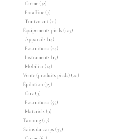
produits
32
Crème
32
produits
7
Paraffine
7
produits
11
Traitement
11
produits
103
Équipements pieds
103
produits
14
Appareils
14
produits
24
Fournitures
24
produits
17
Instruments
17
produits
14
Mobilier
14
produits
20
Vente (produits pieds)
20
produits
79
Épilation
79
produits
9
Cire
9
produits
55
Fournitures
55
produits
9
Matériels
9
produits
17
Tanning
17
produits
97
Soins du corps
97
produits
62
Crème
62