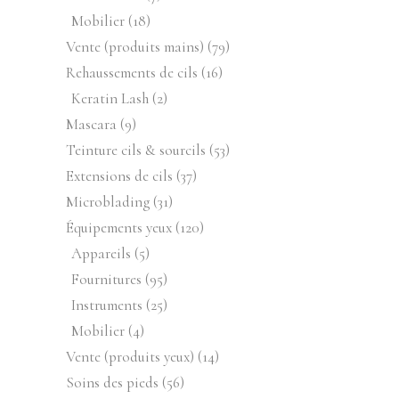
produits
18
Mobilier
18
produits
79
Vente (produits mains)
79
produits
16
Rehaussements de cils
16
produits
2
Keratin Lash
2
produits
9
Mascara
9
produits
53
Teinture cils & sourcils
53
produits
37
Extensions de cils
37
produits
31
Microblading
31
produits
120
Équipements yeux
120
produits
5
Appareils
5
produits
95
Fournitures
95
produits
25
Instruments
25
produits
4
Mobilier
4
produits
14
Vente (produits yeux)
14
produits
56
Soins des pieds
56