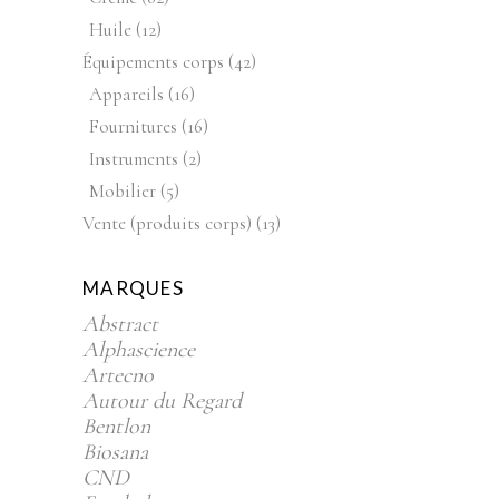
produits
12
Huile
12
produits
42
Équipements corps
42
produits
16
Appareils
16
produits
16
Fournitures
16
produits
2
Instruments
2
produits
5
Mobilier
5
produits
13
Vente (produits corps)
13
produits
MARQUES
Abstract
Alphascience
Artecno
Autour du Regard
Bentlon
Biosana
CND