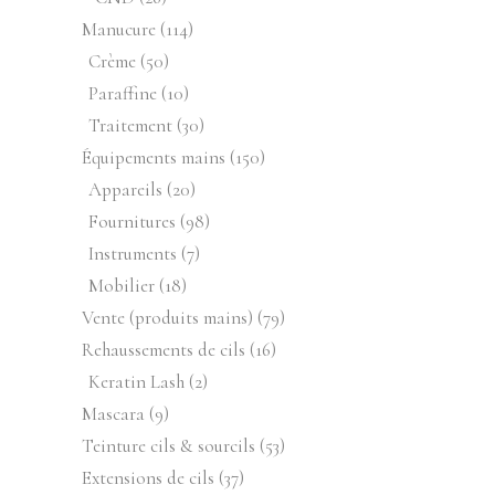
produits
114
Manucure
114
produits
50
Crème
50
produits
10
Paraffine
10
produits
30
Traitement
30
produits
150
Équipements mains
150
produits
20
Appareils
20
produits
98
Fournitures
98
produits
7
Instruments
7
produits
18
Mobilier
18
produits
79
Vente (produits mains)
79
produits
16
Rehaussements de cils
16
produits
2
Keratin Lash
2
produits
9
Mascara
9
produits
53
Teinture cils & sourcils
53
produits
37
Extensions de cils
37