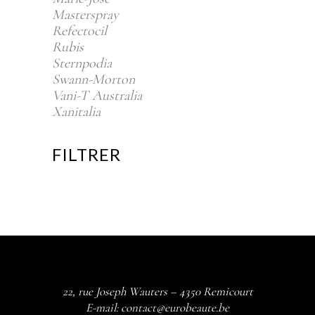
Masterspray
Refectocil
Rubis
Sternpodia
Swann-Morton
Vani-T Australia
Xanitalia
FILTRER
22, rue Joseph Wauters – 4350 Remicourt
E-mail:
contact@eurobeaute.be