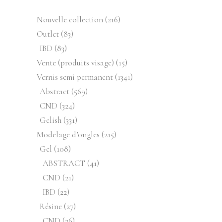
216
Nouvelle collection
216
produits
83
Outlet
83
produits
83
IBD
83
produits
15
Vente (produits visage)
15
produits
1341
Vernis semi permanent
1341
produits
569
Abstract
569
produits
324
CND
324
produits
331
Gelish
331
produits
215
Modelage d’ongles
215
produits
108
Gel
108
produits
41
ABSTRACT
41
produits
21
CND
21
produits
22
IBD
22
produits
27
Résine
27
produits
26
CND
26