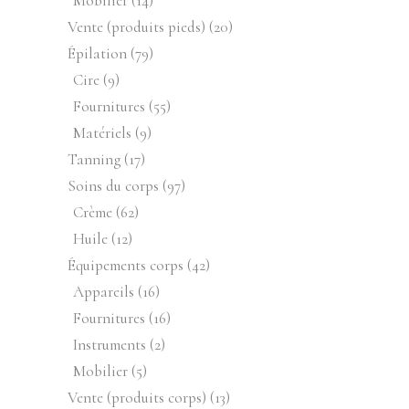
Mobilier
14
produits
20
Vente (produits pieds)
20
produits
79
Épilation
79
produits
9
Cire
9
produits
55
Fournitures
55
produits
9
Matériels
9
produits
17
Tanning
17
produits
97
Soins du corps
97
produits
62
Crème
62
produits
12
Huile
12
produits
42
Équipements corps
42
produits
16
Appareils
16
produits
16
Fournitures
16
produits
2
Instruments
2
produits
5
Mobilier
5
produits
13
Vente (produits corps)
13