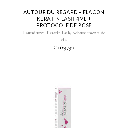
AUTOUR DU REGARD – FLACON
KERATIN LASH 4ML +
PROTOCOLE DE POSE
,
,
Fournitures
Keratin Lash
Rehaussements de
cils
€
189,90
This
product