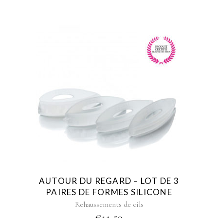
This
product
has
multiple
variants.
The
options
may
be
AUTOUR DU REGARD – LOT DE 3
chosen
PAIRES DE FORMES SILICONE
on
Rehaussements de cils
the
€
11,50