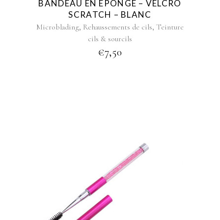
BANDEAU EN EPONGE – VELCRO
chosen
SCRATCH – BLANC
on
,
,
Microblading
Rehaussements de cils
Teinture
the
cils & sourcils
product
€
7,50
page