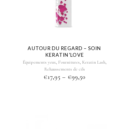
has
multiple
variants.
The
options
may
be
AUTOUR DU REGARD – SOIN
chosen
KERATIN’LOVE
on
,
,
,
Équipements yeux
Fournitures
Keratin Lash
the
Rehaussements de cils
product
PRICE
€
17,95
–
€
99,50
page
RANGE:
€17,95
THROUGH
€99,50