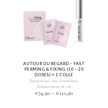
This
product
has
multiple
variants.
The
options
may
be
AUTOUR DU REGARD – FAST
chosen
PERMING & FIXING (10 – 20
on
DOSES) + 1 COLLE
the
,
,
Équipements yeux
Fournitures
product
Rehaussements de cils
page
PRICE
€
74,90
–
€
121,90
RANGE:
€74,90