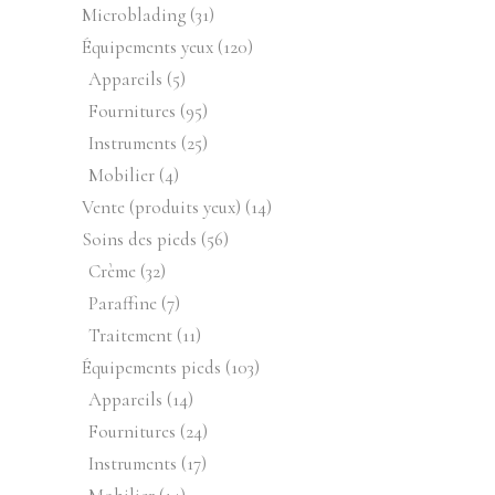
produits
31
Microblading
31
produits
120
Équipements yeux
120
produits
5
Appareils
5
produits
95
Fournitures
95
produits
25
Instruments
25
produits
4
Mobilier
4
produits
14
Vente (produits yeux)
14
produits
56
Soins des pieds
56
produits
32
Crème
32
produits
7
Paraffine
7
produits
11
Traitement
11
produits
103
Équipements pieds
103
produits
14
Appareils
14
produits
24
Fournitures
24
produits
17
Instruments
17
produits
14