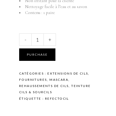
Non irritant pour la cliente
Nettoyage facile à l’eau et au savon
Contenu : 1 paire
TRAITEMENTS
-
+
-
REFECTOCIL
-
PURCHASE
PATCH
SILICONE
REUTILISABLE
CATÉGORIES :
EXTENSIONS DE CILS
,
-
FOURNITURES
,
MASCARA
,
NOIR
REHAUSSEMENTS DE CILS
,
TEINTURE
-
CILS & SOURCILS
PAR
ÉTIQUETTE :
REFECTOCIL
2
quantity