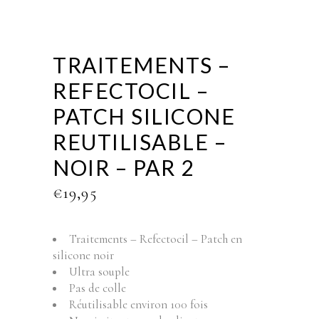
TRAITEMENTS –
REFECTOCIL –
PATCH SILICONE
REUTILISABLE –
NOIR – PAR 2
€
19,95
Traitements – Refectocil – Patch en
silicone noir
Ultra souple
Pas de colle
Réutilisable environ 100 fois