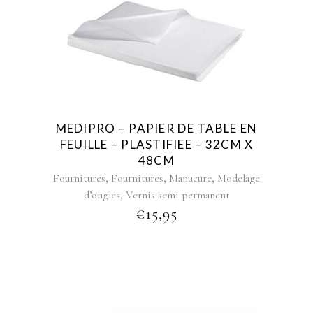
MEDIPRO – PAPIER DE TABLE EN
FEUILLE – PLASTIFIEE – 32CM X
48CM
,
,
,
Fournitures
Fournitures
Manucure
Modelage
,
d’ongles
Vernis semi permanent
€
15,95