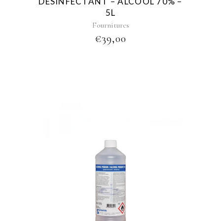
DESINFECTANT – ALCOOL 70% –
5L
Fournitures
€
39,00