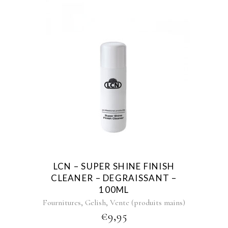
LCN – SUPER SHINE FINISH
CLEANER – DEGRAISSANT –
100ML
,
,
Fournitures
Gelish
Vente (produits mains)
€
9,95