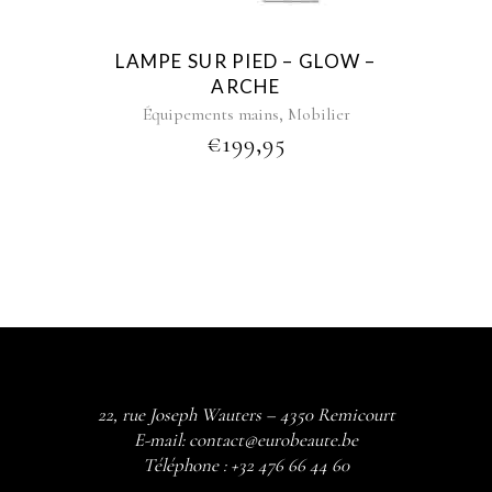
LAMPE SUR PIED – GLOW –
ARCHE
,
Équipements mains
Mobilier
€
199,95
22, rue Joseph Wauters – 4350 Remicourt
E-mail:
contact@eurobeaute.be
Téléphone :
+32 476 66 44 60