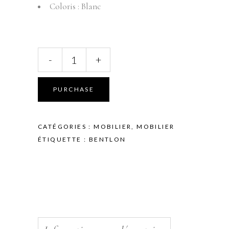
Coloris : Blanc
TABOURET
-
+
AVEC
DOSSIER
-
PURCHASE
BENTLON
-
GOLD
CATÉGORIES :
MOBILIER
,
MOBILIER
-
ÉTIQUETTE :
BENTLON
BLANC
quantity