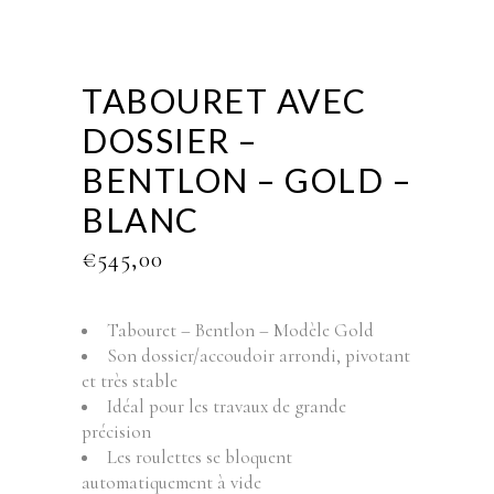
TABOURET AVEC
DOSSIER –
BENTLON – GOLD –
BLANC
€
545,00
Tabouret – Bentlon – Modèle Gold
Son dossier/accoudoir arrondi, pivotant
et très stable
Idéal pour les travaux de grande
précision
Les roulettes se bloquent
automatiquement à vide