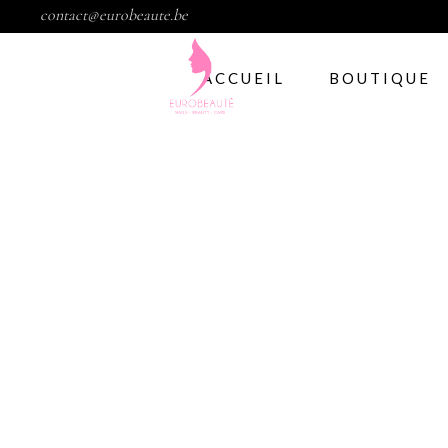
contact@eurobeaute.be
ACCUEIL
BOUTIQUE
Vernis semi per
Abstract
CND
Gelish
IBD
Modelage d’ong
Gel
Abstract