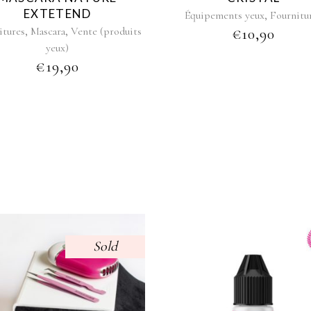
chosen
EXTETEND
,
Équipements yeux
Fournitu
on
,
,
itures
Mascara
Vente (produits
€
10,90
the
yeux)
product
€
19,90
page
Sold