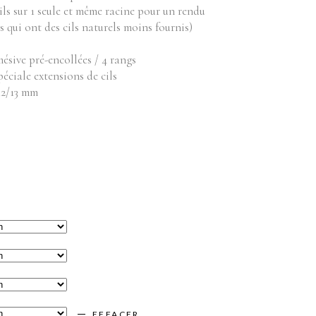
Équipements
bilier
ils sur 1 seule et même racine pour un rendu
s qui ont des cils naturels moins fournis)
oduits vente
Appareils
Fournitures
ésive pré-encollées / 4 rangs
Instruments
péciale extensions de cils
 12/13 mm
Mobilier
Produits vente
Accessoires de bains
EFFACER