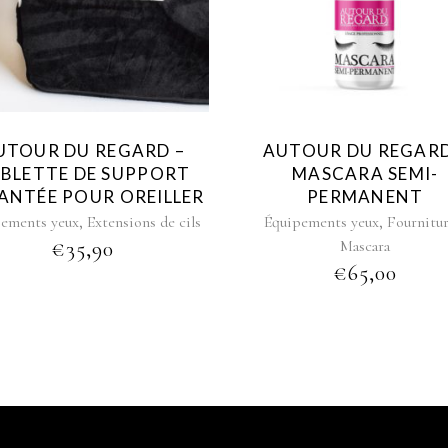
UTOUR DU REGARD –
AUTOUR DU REGARD
BLETTE DE SUPPORT
MASCARA SEMI-
ANTÉE POUR OREILLER
PERMANENT
,
,
pements yeux
Extensions de cils
Équipements yeux
Fournitu
€
35,90
Mascara
€
65,00