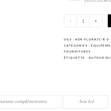
Autour
-
+
du
Regard
-
Extensions
UGS :
ADR-FLORA7C-8-2-
de
CATÉGORIES :
ÉQUIPEME
cils
FOURNITURES
Diva
ÉTIQUETTE :
AUTOUR DU
quantity
mations complémentaires
Avis (0)