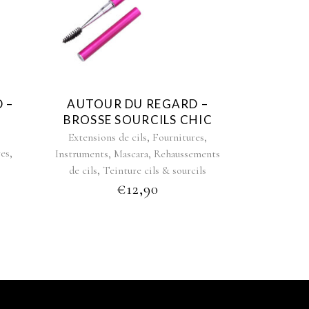
 –
AUTOUR DU REGARD –
BROSSE SOURCILS CHIC
,
,
Extensions de cils
Fournitures
,
res
,
,
Instruments
Mascara
Rehaussements
,
de cils
Teinture cils & sourcils
€
12,90