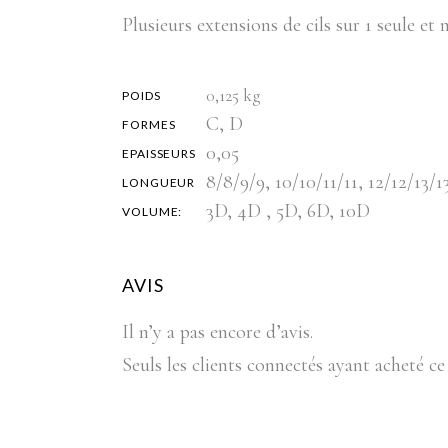
Plusieurs extensions de cils sur 1 seule e
0,125 kg
POIDS
C, D
FORMES
0,05
EPAISSEURS
8/8/9/9, 10/10/11/11, 12/12/13/1
LONGUEUR
3D, 4D , 5D, 6D, 10D
VOLUME:
AVIS
Il n’y a pas encore d’avis.
Seuls les clients connectés ayant acheté ce 