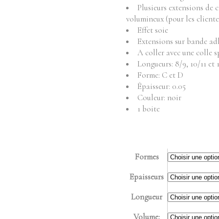
Fournitures
Mo
Plusieurs extensions de c
volumineux (pour les cliente
Pr
Instruments
Effet soie
Mobilier
Extensions sur bande adh
Produits vente
A coller avec une colle s
Longueurs: 8/9, 10/11 et
Produits vente visage
Forme: C et D
Épaisseur: 0.05
Couleur: noir
1 boite
Formes
Epaisseurs
Longueur
Volume: