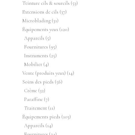
produits
53
Teinture cils & sourcils
53
produits
37
Extensions de cils
37
produits
31
Microblading
31
produits
120
Équipements yeux
120
produits
5
Appareils
5
produits
95
Fournitures
95
produits
25
Instruments
25
produits
4
Mobilier
4
produits
14
Vente (produits yeux)
14
produits
56
Soins des pieds
56
produits
32
Crème
32
produits
7
Paraffine
7
produits
11
Traitement
11
produits
103
Équipements pieds
103
produits
14
Appareils
14
produits
24
Fournitures
24