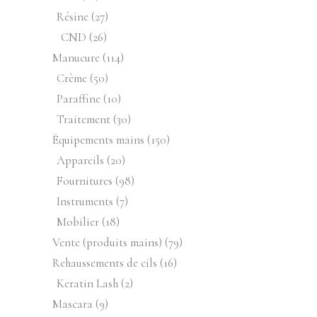
produits
27
Résine
27
produits
26
CND
26
produits
114
Manucure
114
produits
50
Crème
50
produits
10
Paraffine
10
produits
30
Traitement
30
produits
150
Équipements mains
150
produits
20
Appareils
20
produits
98
Fournitures
98
produits
7
Instruments
7
produits
18
Mobilier
18
produits
79
Vente (produits mains)
79
produits
16
Rehaussements de cils
16
produits
2
Keratin Lash
2
produits
9
Mascara
9