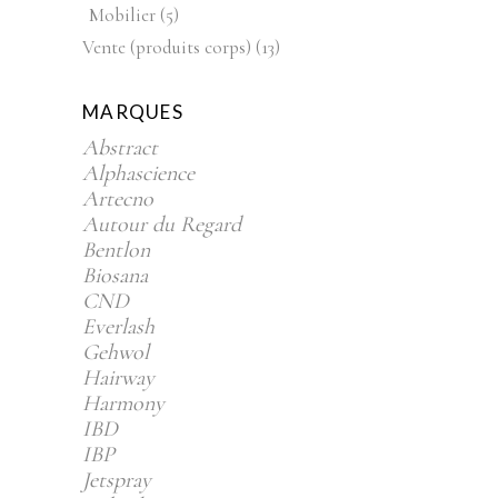
produits
5
Mobilier
5
produits
13
Vente (produits corps)
13
produits
MARQUES
Abstract
Alphascience
Artecno
Autour du Regard
Bentlon
Biosana
CND
Everlash
Gehwol
Hairway
Harmony
IBD
IBP
Jetspray