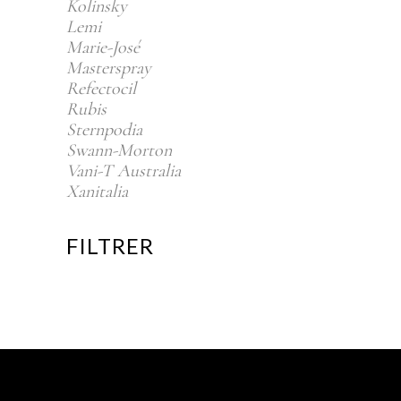
Kolinsky
Lemi
Marie-José
Masterspray
Refectocil
Rubis
Sternpodia
Swann-Morton
Vani-T Australia
Xanitalia
FILTRER