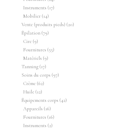
produits
17
Instruments
17
produits
14
Mobilier
14
produits
20
Vente (produits pieds)
20
produits
79
Épilation
79
produits
9
Cire
9
produits
55
Fournitures
55
produits
9
Matériels
9
produits
17
Tanning
17
produits
97
Soins du corps
97
produits
62
Crème
62
produits
12
Huile
12
produits
42
Équipements corps
42
produits
16
Appareils
16
produits
16
Fournitures
16
produits
2
Instruments
2