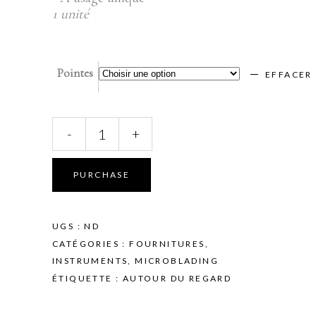
1 unité
Pointes
EFFACER
Autour
-
+
du
Regard
-
PURCHASE
Stylo
stérile
à
UGS :
ND
usage
CATÉGORIES :
FOURNITURES
,
unique
INSTRUMENTS
,
MICROBLADING
quantity
ÉTIQUETTE :
AUTOUR DU REGARD