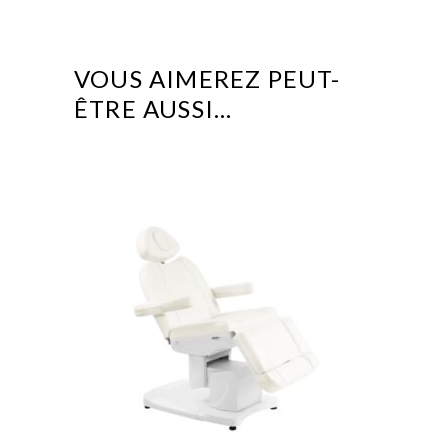
VOUS AIMEREZ PEUT-
ÊTRE AUSSI…
This
product
has
multiple
variants.
The
options