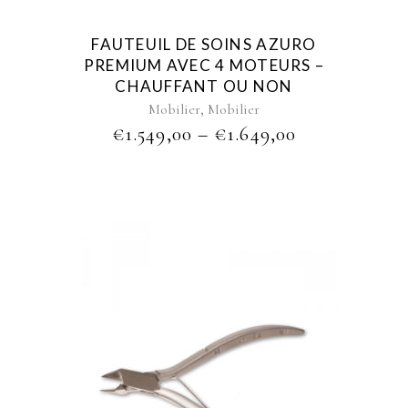
may
be
FAUTEUIL DE SOINS AZURO
chosen
PREMIUM AVEC 4 MOTEURS –
on
CHAUFFANT OU NON
the
,
Mobilier
Mobilier
product
PRICE
€
1.549,00
–
€
1.649,00
page
RANGE:
€1.549,00
THROUGH
€1.649,00