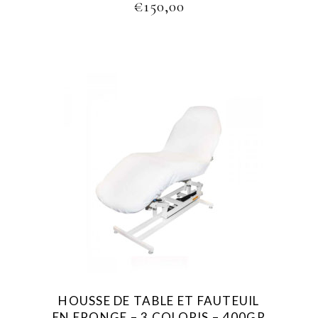
€
150,00
This
product
has
multiple
variants.
The
options
may
be
HOUSSE DE TABLE ET FAUTEUIL
chosen
EN EPONGE – 3 COLORIS – 400GR