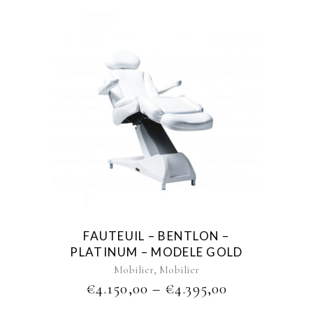
This
product
has
multiple
variants.
The
options
may
be
FAUTEUIL – BENTLON –
chosen
PLATINUM – MODELE GOLD
on
,
Mobilier
Mobilier
the
PRICE
€
4.150,00
–
€
4.395,00
product
RANGE:
page