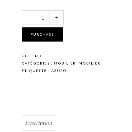
Fauteuil
-
+
de
soins
Azuro
PURCHASE
Premium
avec
4
UGS :
ND
moteurs
CATÉGORIES :
MOBILIER
,
MOBILIER
-
ÉTIQUETTE :
AZURO
Chauffant
ou
non
quantity
Description