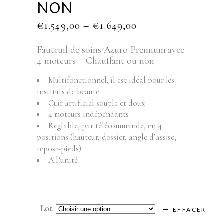
NON
PRICE
€
1.549,00
–
€
1.649,00
RANGE:
€1.549,00
Fauteuil de soins Azuro Premium avec
THROUGH
4 moteurs – Chauffant ou non
€1.649,00
Multifonctionnel, il est idéal pour les
instituts de beauté
Cuir artificiel souple et doux
4 moteurs indépendants
Réglable, par télécommande, en 4
positions (hauteur, dossier, angle d’assise,
repose-pieds)
À l’unité
Lot
EFFACER