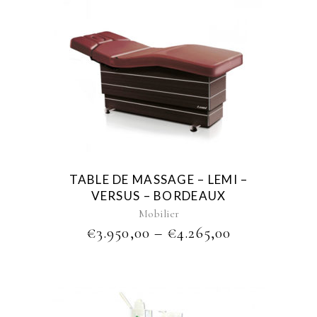
This
product
has
multiple
variants.
The
options
may
be
TABLE DE MASSAGE – LEMI –
chosen
VERSUS – BORDEAUX
on
Mobilier
the
PRICE
€
3.950,00
–
€
4.265,00
product
RANGE:
page
€3.950,00
THROUGH
€4.265,00