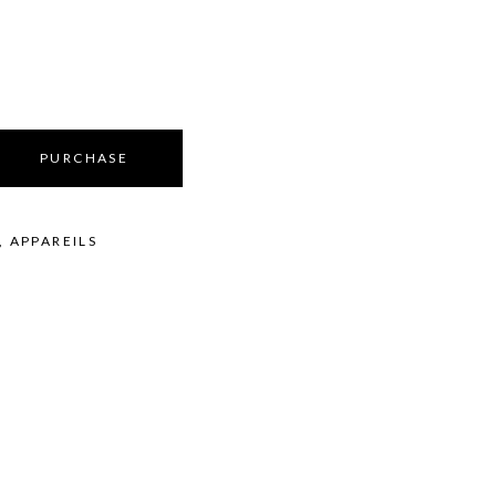
Équipements
bilier
oduits vente
Appareils
Fournitures
Instruments
Mobilier
PURCHASE
Produits vente
Accessoires de bains
,
APPAREILS