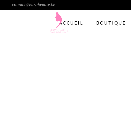
contact@eurobeaute.be
ACCUEIL
BOUTIQUE
Vernis semi per
Abstract
CND
Gelish
IBD
Modelage d’ong
Gel
Abstract