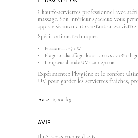
DESCRIPTION
Chauffe-serviettes professionnel avec stéri
massage. Son intérieur spacieux vous perme
approvisionnement constant en serviettes c
Spécifications techniques :
Puissance : 250 W
Plage de chauffage des serviettes : 70-80 degr
Longueur d’onde UV : 200-270 nm
Expérimentez l’hygiène et le confort ultim
UV pour garder les serviettes fraîches, pr
6,000 kg
POIDS
AVIS
Il n’y a pas encore d’avis.