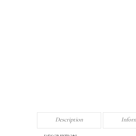
CND
IBD
Résine
CND
Manucure
Crème
Paraffine
Traitement
Équipements
Appareils
Fournitures
Instruments
Mobilier
Description
Infor
Produits vente