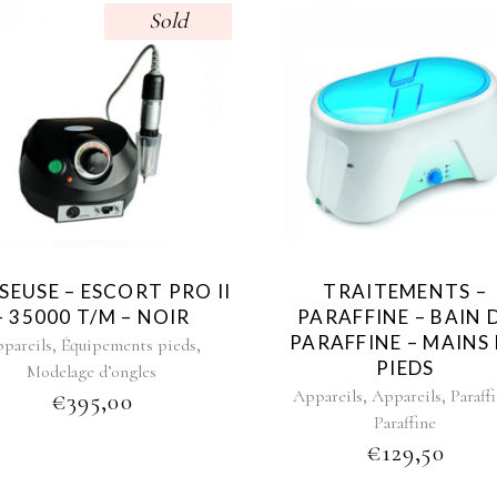
Sold
SEUSE – ESCORT PRO II
TRAITEMENTS –
– 35000 T/M – NOIR
PARAFFINE – BAIN 
PARAFFINE – MAINS
,
,
pareils
Équipements pieds
PIEDS
Modelage d’ongles
,
,
Appareils
Appareils
Paraff
€
395,00
Paraffine
€
129,50