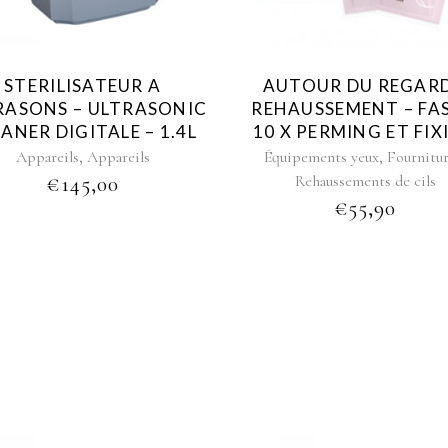
STERILISATEUR A
AUTOUR DU REGARD
RASONS – ULTRASONIC
REHAUSSEMENT – FAS
ANER DIGITALE – 1.4L
10 X PERMING ET FIX
,
,
Appareils
Appareils
Équipements yeux
Fournitu
€
145,00
Rehaussements de cils
€
55,90