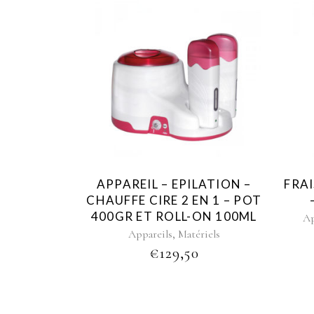
APPAREIL – EPILATION –
FRAI
CHAUFFE CIRE 2 EN 1 – POT
400GR ET ROLL-ON 100ML
Ap
,
Appareils
Matériels
€
129,50