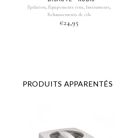
,
,
,
Épilation
Équipements yeux
Instruments
Rehaussements de cils
€
24,95
PRODUITS APPARENTÉS