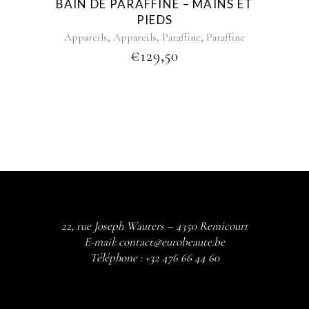
BAIN DE PARAFFINE – MAINS ET
PIEDS
,
,
,
Appareils
Appareils
Paraffine
Paraffine
€
129,50
22, rue Joseph Wauters – 4350 Remicourt
E-mail:
contact@eurobeaute.be
Téléphone :
+32 476 66 44 60