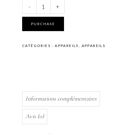
STERILISATEUR
-
+
A
BILLES
-
PURCHASE
QUARTZ
quantity
CATÉGORIES :
APPAREILS
,
APPAREILS
Informations complémentaires
Avis (0)