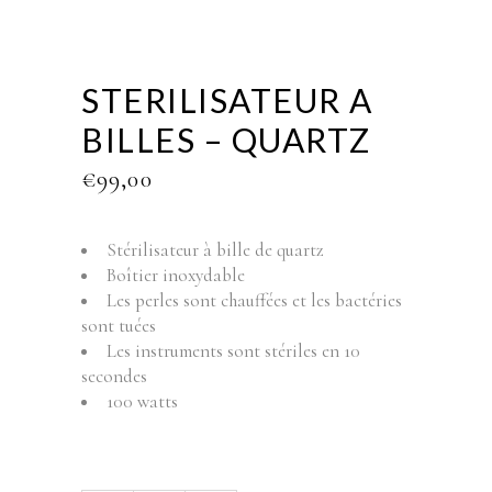
STERILISATEUR A
BILLES – QUARTZ
€
99,00
Stérilisateur à bille de quartz
Boîtier inoxydable
Les perles sont chauffées et les bactéries
sont tuées
Les instruments sont stériles en 10
secondes
100 watts