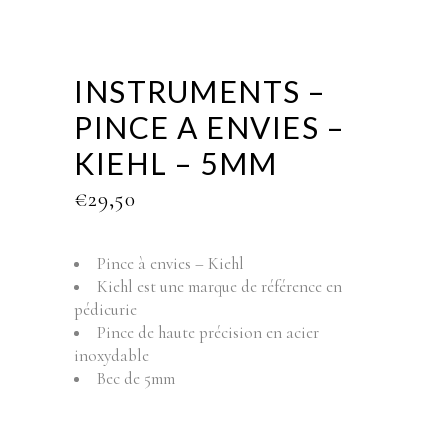
INSTRUMENTS –
PINCE A ENVIES –
KIEHL – 5MM
€
29,50
Pince à envies – Kiehl
Kiehl est une marque de référence en
pédicurie
Pince de haute précision en acier
inoxydable
Bec de 5mm