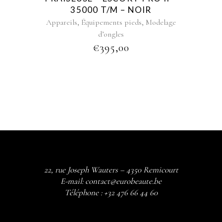
35000 T/M – NOIR
,
,
Appareils
Équipements pieds
Modelage
d’ongles
€
395,00
22, rue Joseph Wauters – 4350 Remicourt
E-mail:
contact@eurobeaute.be
Téléphone :
+32 476 66 44 60