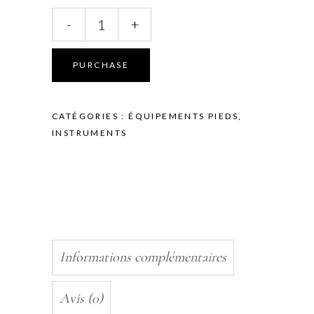
INSTRUMENTS
-
+
-
PINCE
A
PURCHASE
ENVIES
-
KIEHL
CATÉGORIES :
ÉQUIPEMENTS PIEDS
,
-
INSTRUMENTS
5MM
quantity
Informations complémentaires
Avis (0)