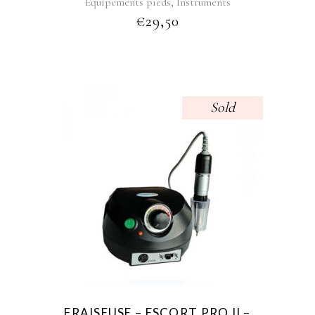
,
Équipements pieds
Instruments
€
29,50
Sold
FRAISEUSE – ESCORT PRO II –