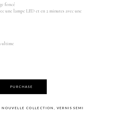
Équipements
bilier
ge foncé
vec une lampe LED et en 2 minutes avec une
oduits vente
Appareils
Fournitures
Instruments
Mobilier
n ultime
Produits vente
Accessoires de bains
PURCHASE
,
NOUVELLE COLLECTION
,
VERNIS SEMI