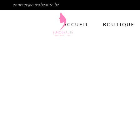
contact@eurobeaute.be
ACCUEIL
BOUTIQUE
Vernis semi per
Abstract
CND
Gelish
IBD
Modelage d’ong
Gel
Abstract