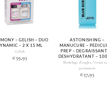
MONY – GELISH – DUO
ASTONISHING –
YNAMIC – 2 X 15 ML
MANUCURE – PEDICUR
PREP – DEGRAISSANT
Gelish
DESHYDRATANT – 10
€
59,95
,
Modelage d’ongles
Vernis s
permanent
€
37,95