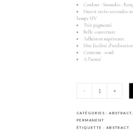
Fournitures
Mo
Couleur : Sussudio : Rou
Durcit en 60 secondes a
Pr
Instruments
lampe UV
Mobilier
Très pigmenté
Produits vente
Belle couverture
Adhésion supérieure
Produits vente visage
Une facilité d’utilisatio
Contenu : 10ml
A l’unité
ABSTRACT
-
+
BRUSH
N'
COLOR
-
CATÉGORIES :
ABSTRACT
SUSSUDIO
PERMANENT
-
ÉTIQUETTE :
ABSTRACT