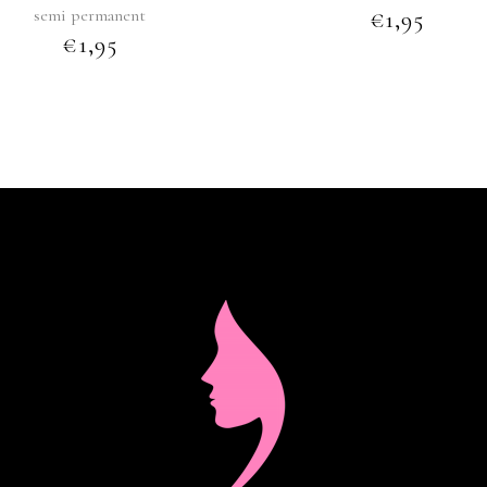
semi permanent
€
1,95
€
1,95