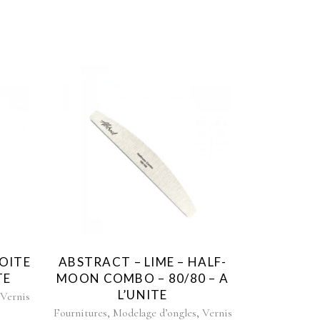
ROITE
ABSTRACT – LIME – HALF-
TE
MOON COMBO – 80/80 – A
L’UNITE
,
Vernis
,
,
Fournitures
Modelage d’ongles
Vernis