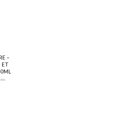
E –
 ET
00ML
emi