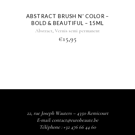
ABSTRACT BRUSH N’ COLOR –
BOLD & BEAUTIFUL – 15ML
,
Abstract
Vernis semi permanent
€
15,95
22, rue Joseph Wauters – 4350 Remicourt
E-mail:
contact@eurobeaute.be
Téléphone :
+32 476 66 44 60