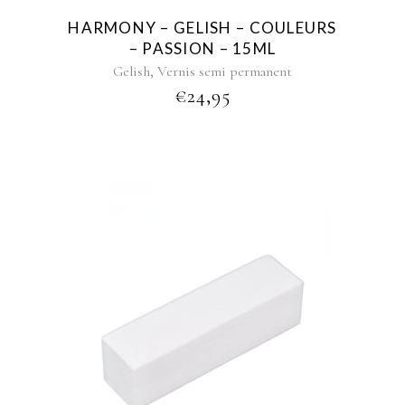
HARMONY – GELISH – COULEURS
– PASSION – 15ML
,
Gelish
Vernis semi permanent
€
24,95