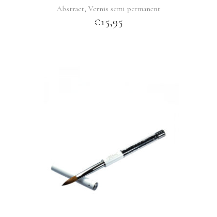
,
Abstract
Vernis semi permanent
€
15,95