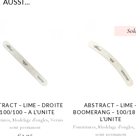
 AUSSI…
Sol
RACT – LIME – DROITE
ABSTRACT – LIME 
 100/100 – A L’UNITE
BOOMERANG – 100/180
L’UNITE
,
,
tures
Modelage d’ongles
Vernis
,
Fournitures
Modelage d’ongles
semi permanent
semi permanent
€
1,95