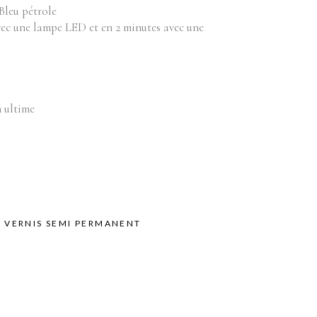
Équipements
bilier
Bleu pétrole
vec une lampe LED et en 2 minutes avec une
oduits vente
Appareils
Fournitures
Instruments
Mobilier
n ultime
Produits vente
Accessoires de bains
,
VERNIS SEMI PERMANENT