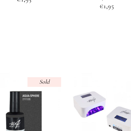
€
1,95
Sold