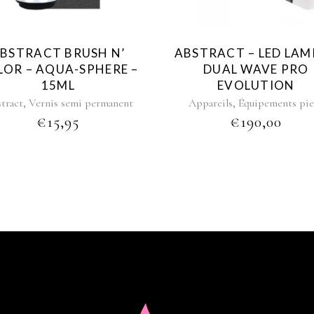
BSTRACT BRUSH N’
ABSTRACT – LED LAM
LOR – AQUA-SPHERE –
DUAL WAVE PRO
15ML
EVOLUTION
,
,
tract
Vernis semi permanent
Appareils
Équipements pie
€
15,95
€
190,00