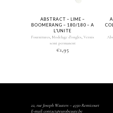
ABSTRACT – LIME –
A
BOOMERANG – 180/180 – A
CO
L’UNITE
,
,
Fournitures
Modelage d’ongles
Vernis
Abs
semi permanent
€
1,95
22, rue Joseph Wauters – 4350 Remicourt
E-mail:
contact@eurobeaute.be