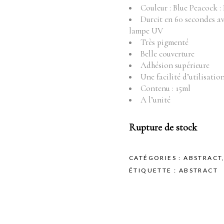
Fournitures
Mo
Couleur : Blue Peacock : 
Durcit en 60 secondes a
Pr
Instruments
lampe UV
Mobilier
Très pigmenté
Produits vente
Belle couverture
Adhésion supérieure
Produits vente visage
Une facilité d’utilisatio
Contenu : 15ml
A l’unité
Rupture de stock
CATÉGORIES :
ABSTRACT
ÉTIQUETTE :
ABSTRACT