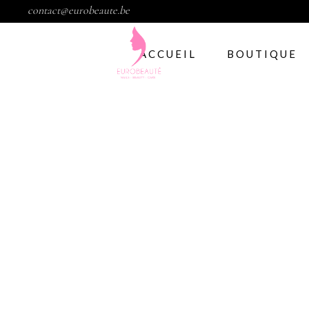
contact@eurobeaute.be
ACCUEIL
BOUTIQUE
Vernis semi per
Abstract
CND
Gelish
IBD
Modelage d’ong
Gel
Abstract