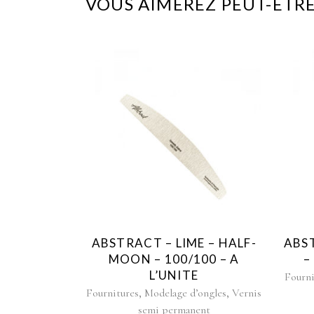
VOUS AIMEREZ PEUT-ÊTRE
ABSTRACT – LIME – HALF-
ABST
MOON – 100/100 – A
–
L’UNITE
Fourni
,
,
Fournitures
Modelage d’ongles
Vernis
semi permanent