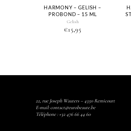
HARMONY – GELISH –
H
PROBOND – 15 ML
S
Gelish
€
15,95
22, rue Joseph Wauters – 4350 Remicourt
E-mail:
contact@eurobeaute.be
Téléphone :
+32 476 66 44 60