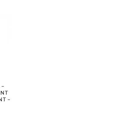
 –
ANT
NT –