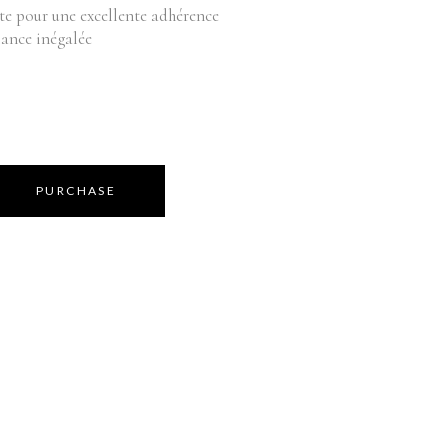
Équipements
bilier
te pour une excellente adhérence
lance inégalée
oduits vente
Appareils
Fournitures
Instruments
Mobilier
Produits vente
Accessoires de bains
PURCHASE