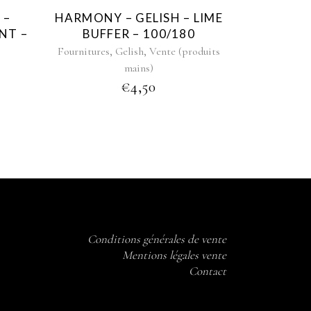
 –
HARMONY – GELISH – LIME
NT –
BUFFER – 100/180
,
,
Fournitures
Gelish
Vente (produits
mains)
€
4,50
Conditions générales de vente
Mentions légales vente
Contact