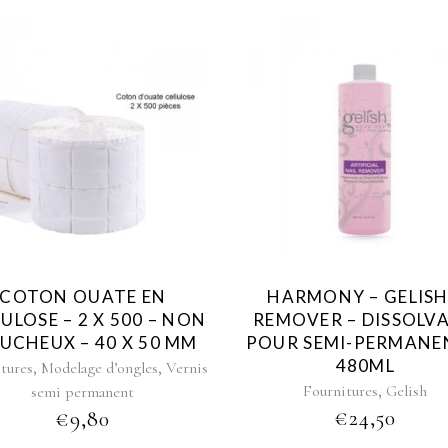
COTON OUATE EN
HARMONY – GELISH
ULOSE – 2 X 500 – NON
REMOVER – DISSOLV
UCHEUX – 40 X 50 MM
POUR SEMI-PERMANE
480ML
,
,
tures
Modelage d’ongles
Vernis
,
Fournitures
Gelish
semi permanent
€
24,50
€
9,80