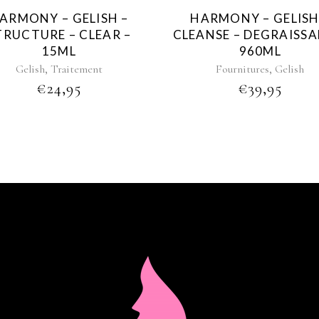
ARMONY – GELISH –
HARMONY – GELISH
TRUCTURE – CLEAR –
CLEANSE – DEGRAISSA
15ML
960ML
,
,
Gelish
Traitement
Fournitures
Gelish
€
24,95
€
39,95