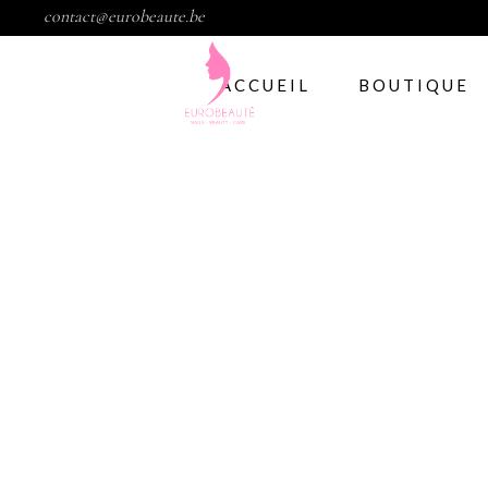
contact@eurobeaute.be
ACCUEIL
BOUTIQUE
Vernis semi per
Abstract
CND
Gelish
IBD
Modelage d’ong
Gel
Abstract