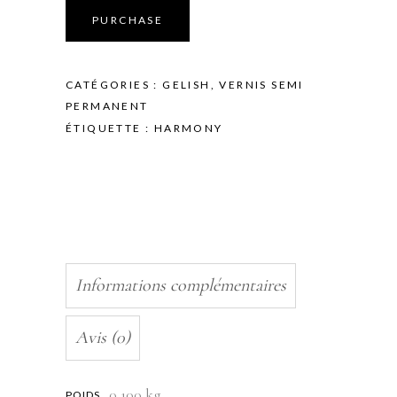
-
PURCHASE
SAISON
2020
-
CATÉGORIES :
GELISH
,
VERNIS SEMI
SWITCH
PERMANENT
ON
ÉTIQUETTE :
HARMONY
COLOR
WITH
MTV
-
SUPER
FANDOM
-
15ML
Informations complémentaires
quantity
Avis (0)
0,100 kg
POIDS