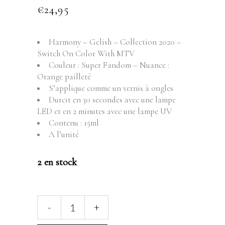
€
24,95
Harmony – Gelish – Collection 2020 –
Switch On Color With MTV
Couleur : Super Fandom – Nuance :
Orange pailleté
S’applique comme un vernis à ongles
Durcit en 30 secondes avec une lampe
LED et en 2 minutes avec une lampe UV
Contenu : 15ml
A l’unité
2 en stock
HARMONY
-
+
-
GELISH