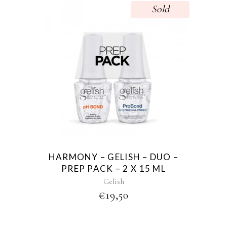
Sold
HARMONY – GELISH – DUO –
PREP PACK – 2 X 15 ML
Gelish
€
19,50