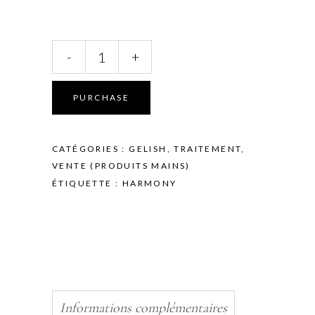
HARMONY
-
+
-
GELISH
-
PURCHASE
VITAGEL
STRENGTH
-
CATÉGORIES :
GELISH
,
TRAITEMENT
,
15ml
VENTE (PRODUITS MAINS)
quantity
ÉTIQUETTE :
HARMONY
Informations complémentaires