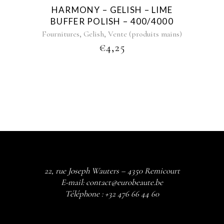
HARMONY – GELISH – LIME
BUFFER POLISH – 400/4000
,
,
Fournitures
Gelish
Vente (produits mains)
€
4,25
22, rue Joseph Wauters – 4350 Remicourt
E-mail:
contact@eurobeaute.be
Téléphone :
+32 476 66 44 60