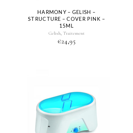
HARMONY – GELISH –
STRUCTURE – COVER PINK –
15ML
,
Gelish
Traitement
€
24,95