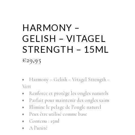
HARMONY –
GELISH – VITAGEL
STRENGTH – 15ML
€
29,95
Harmony – Gelish – Vitagel Strength –
Vert
Renforce et protège les ongles naturels
Parfait pour maintenir des ongles sains
Elimine le pelage de l’ongle naturel
Peux être utilisé comme base
Contenu : 15ml
A l’unité