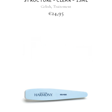
STRUCTURE – CLEAR – 15ML
,
Gelish
Traitement
€
24,95