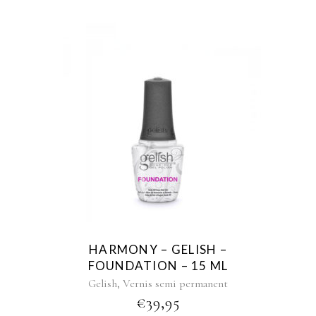
HARMONY – GELISH –
FOUNDATION – 15 ML
,
Gelish
Vernis semi permanent
€
39,95