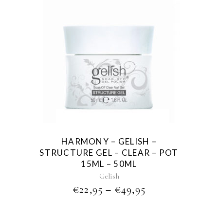
This
product
has
multiple
variants.
The
options
may
be
HARMONY – GELISH –
chosen
STRUCTURE GEL – CLEAR – POT
on
15ML – 50ML
the
Gelish
product
PRICE
€
22,95
–
€
49,95
page
RANGE:
€22,95