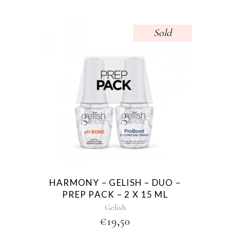
THROUGH
€49,95
Sold
HARMONY – GELISH – DUO –
PREP PACK – 2 X 15 ML
Gelish
€
19,50