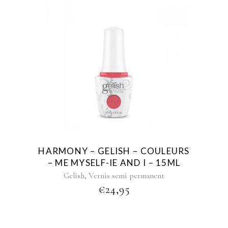
HARMONY – GELISH – COULEURS
– ME MYSELF-IE AND I – 15ML
,
Gelish
Vernis semi permanent
€
24,95