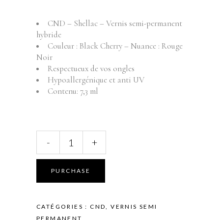
CND – Shellac – Vernis semi-permanent
hybride
Couleur : Black Cherry – Nuance : Rouge
Noir
Respectueux de vos ongles
Hypoallergénique et anti UV
Contenu: 7,3 ml
CND
-
+
-
Shellac
-
PURCHASE
Vernis
semi
permanent
CATÉGORIES :
CND
,
VERNIS SEMI
-
PERMANENT