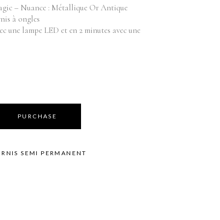
Équipements
bilier
agic – Nuance : Métallique Or Antique
nis à ongles
oduits vente
Appareils
vec une lampe LED et en 2 minutes avec une
Fournitures
Instruments
Mobilier
Produits vente
Accessoires de bains
PURCHASE
ERNIS SEMI PERMANENT