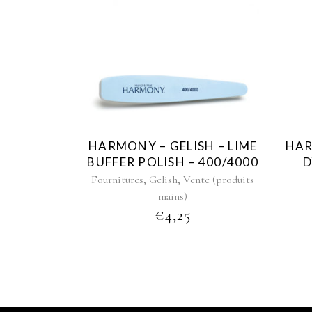
HARMONY – GELISH – LIME
HAR
BUFFER POLISH – 400/4000
D
,
,
Fournitures
Gelish
Vente (produits
mains)
€
4,25