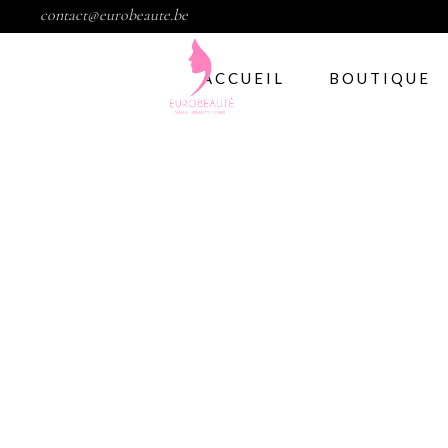
contact@eurobeaute.be
ACCUEIL
BOUTIQUE
Vernis semi per
Abstract
CND
Gelish
IBD
Modelage d’ong
Gel
Abstract