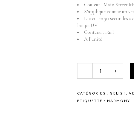
Fournitures
Mo
Couleur : Main Street M
S’applique comme un ver
Pr
Instruments
Durcit en 30 secondes a
Mobilier
lampe UV
Produits vente
Contenu : 15ml
A l’unité
Produits vente visage
HARMONY
-
+
-
GELISH
-
COULEURS
CATÉGORIES :
GELISH
,
V
-
ÉTIQUETTE :
HARMONY
MAIN
STREET
MAGIC
-