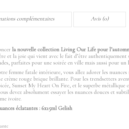
15
ML
quantity
mations complémentaires
Avis (0)
oncer
la nouvelle collection Living Our Life pour l’autom
ère et la joie qui vient avec le fait d’être authentiquement
des, parfaites pour une soirée en ville mais aussi pour un 
tre femme fatale intérieure, vous allez adorer les nuances
 crème rouge brique brillante. Pour les trendsetters avent
épicée, Sunset My Heart On Fire, et le superbe métallique 
 vous devez absolument essayer les nuances douces et subt
e ivoire.
uances éclatantes : 6x15ml Gelish
lante