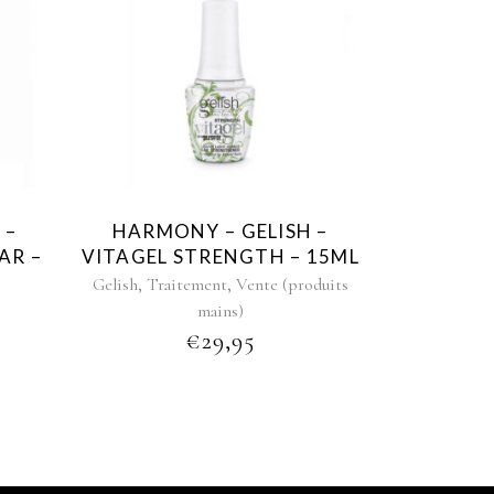
 –
HARMONY – GELISH –
AR –
VITAGEL STRENGTH – 15ML
,
,
Gelish
Traitement
Vente (produits
mains)
PRICE
€
29,95
RANGE:
€22,95
THROUGH
€49,95