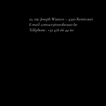
22, rue Joseph Wauters – 4350 Remicourt
E-mail:
contact@eurobeaute.be
Téléphone :
+32 476 66 44 60