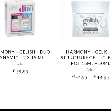
This
product
has
multiple
variants.
The
options
may
MONY – GELISH – DUO
HARMONY – GELISH
be
YNAMIC – 2 X 15 ML
STRUCTURE GEL – CLE
chosen
POT 15ML – 50ML
Gelish
on
Gelish
€
59,95
the
€
22,95
–
€
49,95
product
page