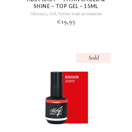
SHINE – TOP GEL – 15ML
,
,
Abstract
Gel
Vernis semi permanent
€
19,95
Sold