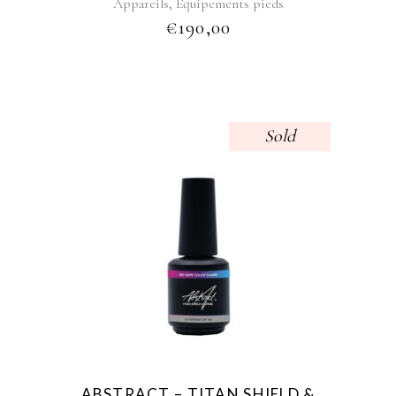
,
Appareils
Équipements pieds
€
190,00
Sold
ABSTRACT – TITAN SHIELD &