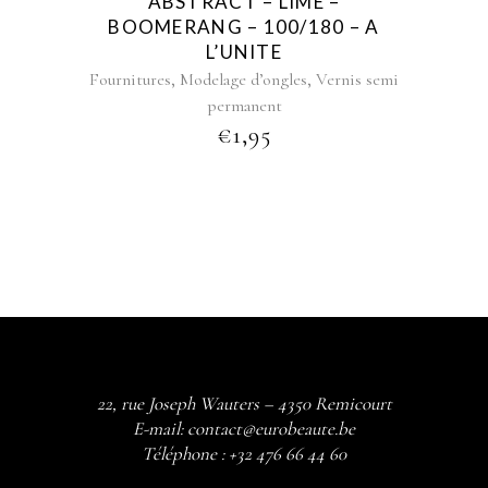
ABSTRACT – LIME –
BOOMERANG – 100/180 – A
L’UNITE
,
,
Fournitures
Modelage d’ongles
Vernis semi
permanent
€
1,95
22, rue Joseph Wauters – 4350 Remicourt
E-mail:
contact@eurobeaute.be
Téléphone :
+32 476 66 44 60