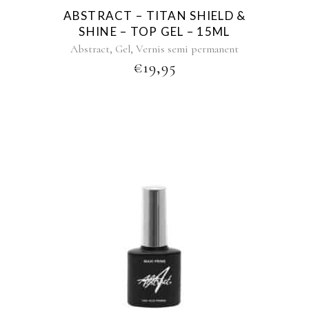
ABSTRACT – TITAN SHIELD &
SHINE – TOP GEL – 15ML
,
,
Abstract
Gel
Vernis semi permanent
€
19,95