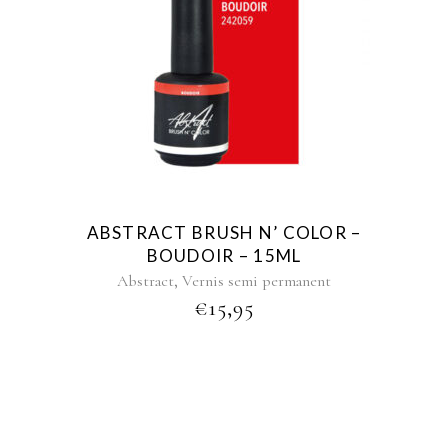
ABSTRACT BRUSH N’ COLOR –
BOUDOIR – 15ML
,
Abstract
Vernis semi permanent
€
15,95