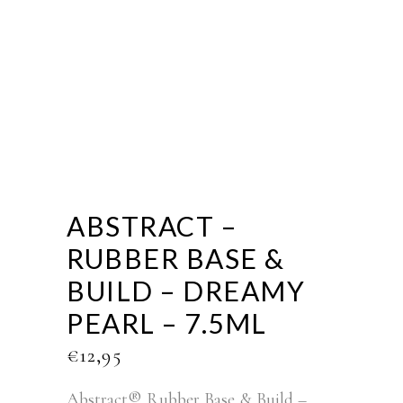
ABSTRACT –
RUBBER BASE &
BUILD – DREAMY
PEARL – 7.5ML
€
12,95
Abstract® Rubber Base & Build –