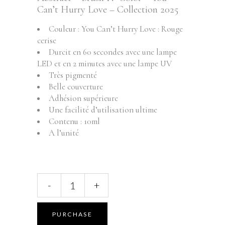
Can’t Hurry Love – Collection 2025
Couleur : You Can’t Hurry Love : Rouge
cerise
Durcit en 60 secondes avec une lampe
LED et en 2 minutes avec une lampe UV
Très pigmenté
Belle couverture
Adhésion supérieure
Une facilité d’utilisation ultime
Contenu : 10ml
A l’unité
ABSTRACT
-
+
BRUSH
N'
COLOR
PURCHASE
-