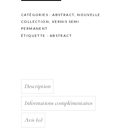
YOU
CAN'T
CATÉGORIES :
ABSTRACT
,
NOUVELLE
HURRY
COLLECTION
,
VERNIS SEMI
LOVE
PERMANENT
-
ÉTIQUETTE :
ABSTRACT
10ML
quantity
Description
Informations complémentaires
Avis (0)