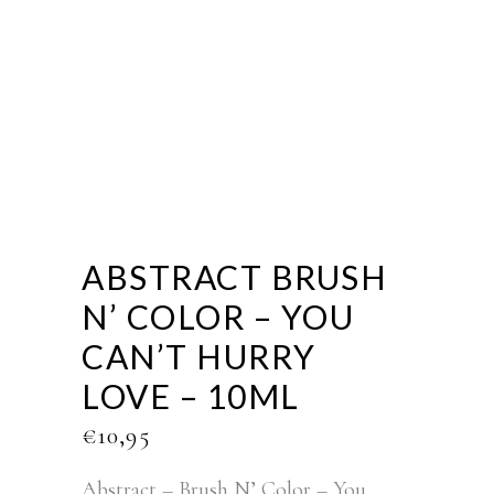
ABSTRACT BRUSH
N’ COLOR – YOU
CAN’T HURRY
LOVE – 10ML
€
10,95
Abstract – Brush N’ Color – You