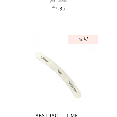
permanent
€
1,95
Sold
ABSTRACT – LIME –