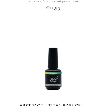
,
Abstract
Vernis semi permanent
€
15,95
ABSTRACT – TITAN BASE GEL –