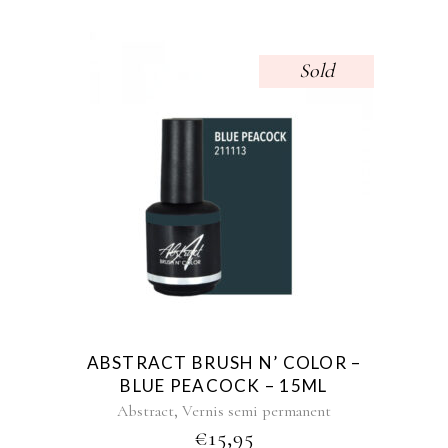
Sold
ABSTRACT BRUSH N’ COLOR –
BLUE PEACOCK – 15ML
,
Abstract
Vernis semi permanent
€
15,95