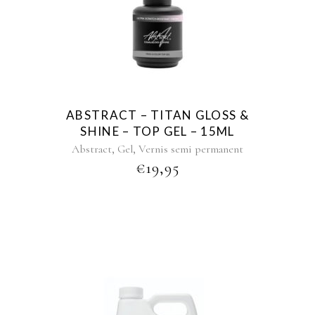
ABSTRACT – TITAN GLOSS &
SHINE – TOP GEL – 15ML
,
,
Abstract
Gel
Vernis semi permanent
€
19,95