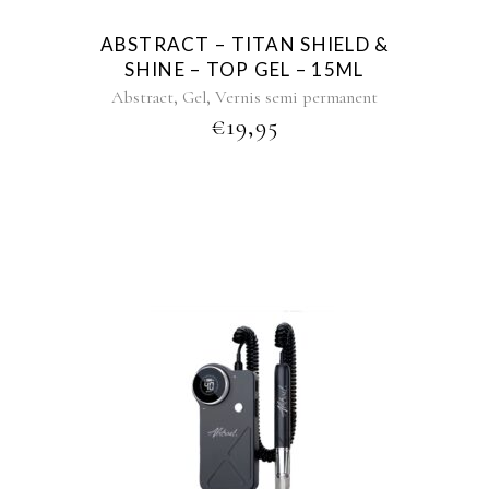
ABSTRACT – TITAN SHIELD &
SHINE – TOP GEL – 15ML
,
,
Abstract
Gel
Vernis semi permanent
€
19,95