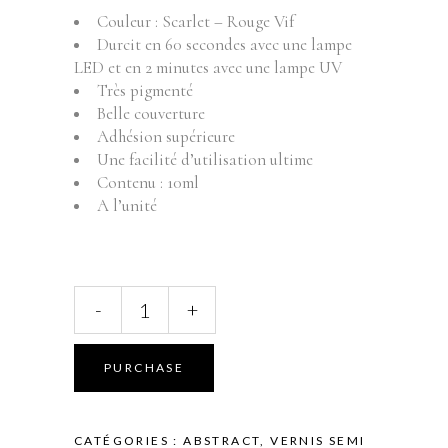
Couleur : Scarlet – Rouge Vif
Durcit en 60 secondes avec une lampe
LED et en 2 minutes avec une lampe UV
Très pigmenté
Belle couverture
Adhésion supérieure
Une facilité d’utilisation ultime
Contenu : 10ml
A l’unité
ABSTRACT
-
+
BRUSH
N'
COLOR
PURCHASE
-
SCARLET
-
CATÉGORIES :
ABSTRACT
,
VERNIS SEMI