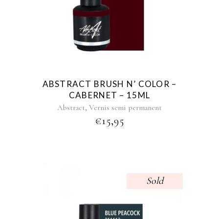
ABSTRACT BRUSH N’ COLOR –
CABERNET – 15ML
,
Abstract
Vernis semi permanent
€
15,95
Sold