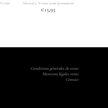
,
,
Vernis
Abstract
Vernis semi permanent
€
15,95
Conditions générales de vente
Mentions légales vente
Contact