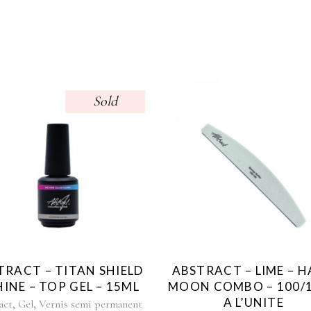
Sold
TRACT – TITAN SHIELD
ABSTRACT – LIME – H
HINE – TOP GEL – 15ML
MOON COMBO – 100/1
A L’UNITE
,
,
act
Gel
Vernis semi permanent