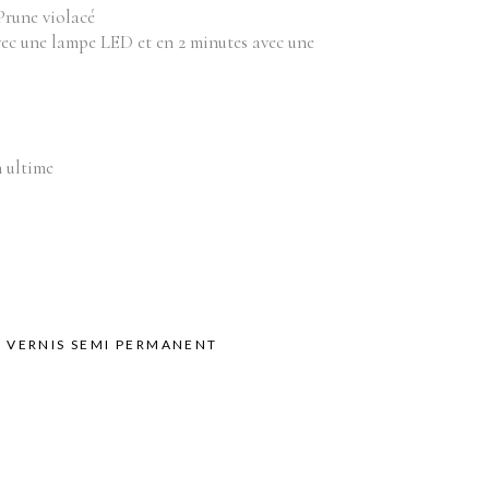
Équipements
bilier
 Prune violacé
vec une lampe LED et en 2 minutes avec une
oduits vente
Appareils
Fournitures
Instruments
Mobilier
n ultime
Produits vente
Accessoires de bains
,
VERNIS SEMI PERMANENT