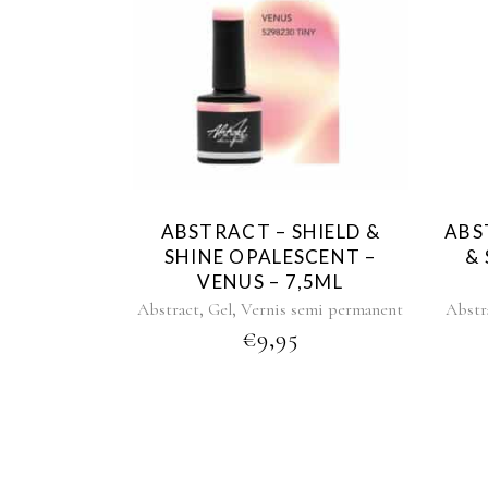
ABSTRACT – SHIELD &
ABS
SHINE OPALESCENT –
& 
VENUS – 7,5ML
,
,
Abstract
Gel
Vernis semi permanent
Abstr
€
9,95