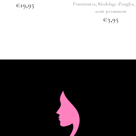
,
Fournitures
Modelage d’ongles
€
19,95
semi permanent
€
3,95