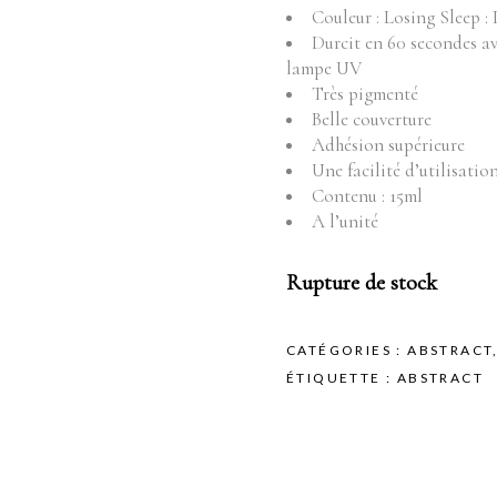
Fournitures
Mo
Couleur : Losing Sleep :
Durcit en 60 secondes a
Pr
Instruments
lampe UV
Mobilier
Très pigmenté
Produits vente
Belle couverture
Adhésion supérieure
Produits vente visage
Une facilité d’utilisatio
Contenu : 15ml
A l’unité
Rupture de stock
CATÉGORIES :
ABSTRACT
ÉTIQUETTE :
ABSTRACT