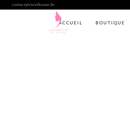
contact@eurobeaute.be
ACCUEIL
BOUTIQUE
Vernis semi per
Abstract
CND
Gelish
IBD
Modelage d’ong
Gel
Abstract