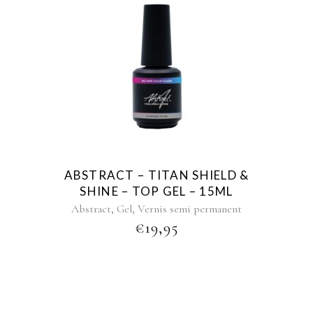
ABSTRACT – TITAN SHIELD &
SHINE – TOP GEL – 15ML
,
,
Abstract
Gel
Vernis semi permanent
€
19,95