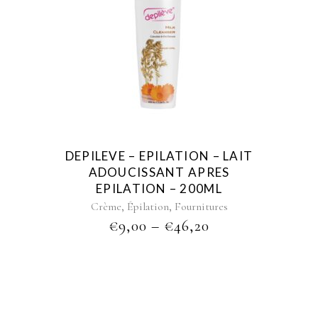
This
product
has
multiple
variants.
The
options
may
be
DEPILEVE – EPILATION – LAIT
chosen
ADOUCISSANT APRES
on
EPILATION – 200ML
the
,
,
Crème
Épilation
Fournitures
product
PRICE
€
9,00
–
€
46,20
page
RANGE:
€9,00
THROUGH
€46,20