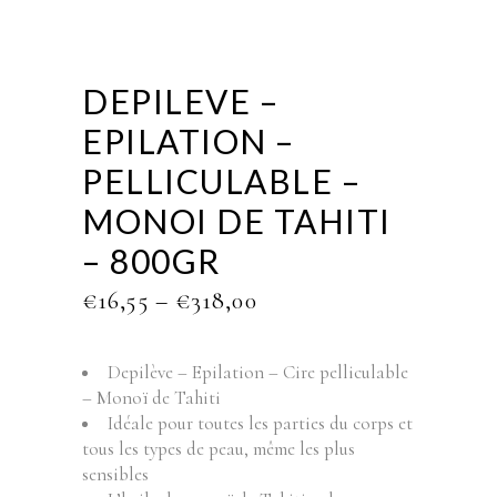
DEPILEVE –
EPILATION –
PELLICULABLE –
MONOI DE TAHITI
– 800GR
PRICE
€
16,55
–
€
318,00
RANGE:
€16,55
THROUGH
Depilève – Epilation – Cire pelliculable
€318,00
– Monoï de Tahiti
Idéale pour toutes les parties du corps et
tous les types de peau, même les plus
sensibles