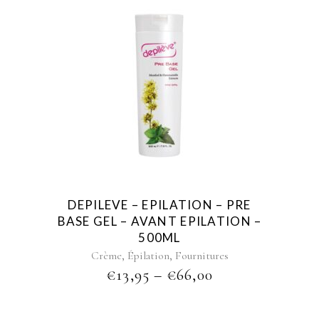
This
product
has
multiple
variants.
The
options
may
be
DEPILEVE – EPILATION – PRE
chosen
BASE GEL – AVANT EPILATION –
on
500ML
the
,
,
Crème
Épilation
Fournitures
product
PRICE
€
13,95
–
€
66,00
page
RANGE:
€13,95