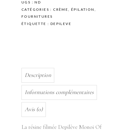
MONOI
UGS :
ND
DE
CATÉGORIES :
CRÈME
,
ÉPILATION
,
TAHITI
FOURNITURES
-
ÉTIQUETTE :
DEPILEVE
800GR
quantity
Description
Informations complémentaires
Avis (0)
La résine filmée Depilève Monoi Of