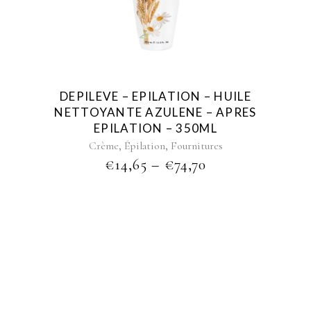
multiple
variants.
The
options
may
be
DEPILEVE – EPILATION – HUILE
chosen
NETTOYANTE AZULENE – APRES
on
EPILATION – 350ML
the
,
,
Crème
Épilation
Fournitures
product
PRICE
€
14,65
–
€
74,70
page
RANGE:
€14,65
THROUGH
€74,70