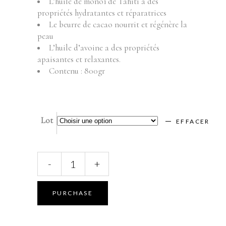
L’huile de monoï de Tahiti a des
propriétés hydratantes et réparatrices
Le beurre de cacao nourrit et régénère la
peau
L’huile d’avoine a des propriétés
apaisantes et relaxantes.
Contenu : 800gr
Lot
EFFACER
DEPILEVE
-
+
-
EPILATION
-
PURCHASE
PELLICULABLE
-