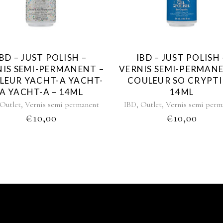
IBD – JUST POLISH –
IBD – JUST POLISH 
NIS SEMI-PERMANENT –
VERNIS SEMI-PERMANE
LEUR YACHT-A YACHT-
COULEUR SO CRYPTI
A YACHT-A – 14ML
14ML
,
,
,
Outlet
Vernis semi permanent
IBD
Outlet
Vernis semi perm
€
10,00
€
10,00