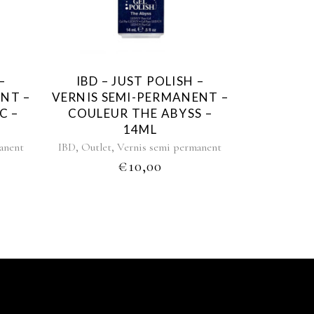
–
IBD – JUST POLISH –
NT –
VERNIS SEMI-PERMANENT –
C –
COULEUR THE ABYSS –
14ML
,
,
anent
IBD
Outlet
Vernis semi permanent
€
10,00