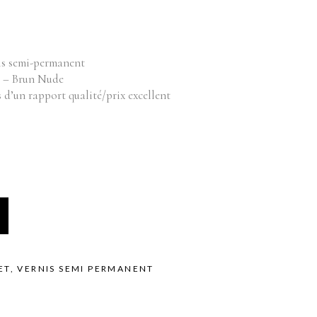
Équipements
bilier
oduits vente
Appareils
Fournitures
nis semi-permanent
Instruments
r – Brun Nude
Mobilier
d’un rapport qualité/prix excellent
Produits vente
Accessoires de bains
ET
,
VERNIS SEMI PERMANENT