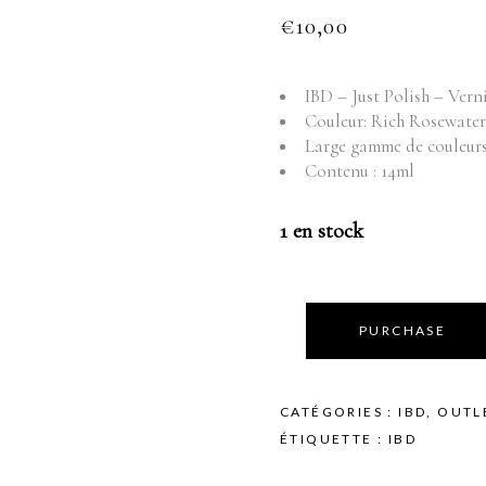
Fournitures
Mo
€
10,00
Pr
Instruments
Mobilier
IBD – Just Polish – Ver
Produits vente
Couleur: Rich Rosewate
Produits vente visage
Large gamme de couleurs 
Contenu : 14ml
1 en stock
PURCHASE
CATÉGORIES :
IBD
,
OUTL
ÉTIQUETTE :
IBD