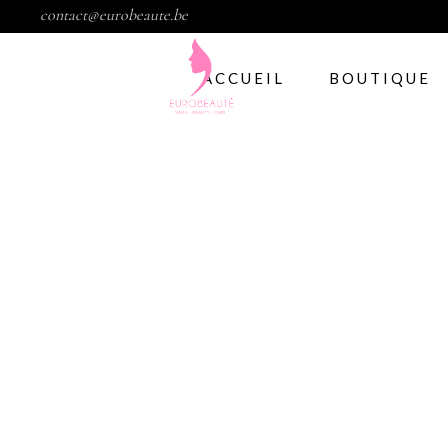
contact@eurobeaute.be
ACCUEIL
BOUTIQUE
Vernis semi per
Abstract
CND
Gelish
IBD
Modelage d’ong
Gel
Abstract