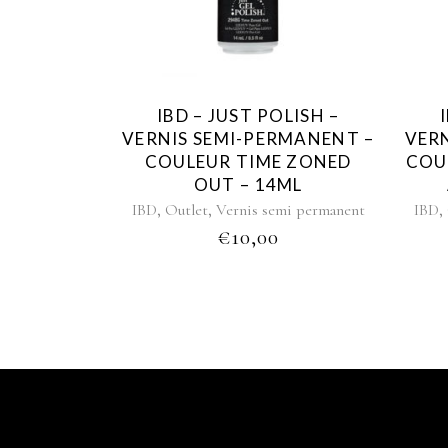
IBD – JUST POLISH –
VERNIS SEMI-PERMANENT –
VER
COULEUR TIME ZONED
COU
OUT – 14ML
,
,
,
IBD
Outlet
Vernis semi permanent
IBD
€
10,00