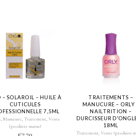
 – SOLAROIL – HUILE À
TRAITEMENTS –
CUTICULES
MANUCURE – ORLY 
OFESSIONNELLE 7,5ML
NAILTRITION –
DURCISSEUR D’ONGLE
,
,
,
e
Manucure
Traitement
Vente
18ML
(produits mains)
,
Traitement
Vente (produits m
€
7,70