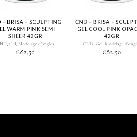
 – BRISA – SCULPTING
CND – BRISA – SCULP
EL WARM PINK SEMI
GEL COOL PINK OPA
SHEER 42GR
42GR
,
,
,
,
ND
Gel
Modelage d’ongles
CND
Gel
Modelage d’ongl
€
82,50
€
82,50