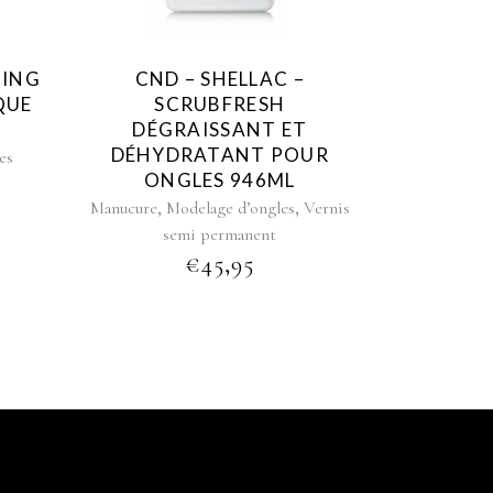
TING
CND – SHELLAC –
QUE
SCRUBFRESH
DÉGRAISSANT ET
DÉHYDRATANT POUR
es
ONGLES 946ML
,
,
Manucure
Modelage d’ongles
Vernis
semi permanent
€
45,95