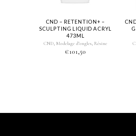
CND – RETENTION+ –
CND
SCULPTING LIQUID ACRYL
G
473ML
,
,
CND
Modelage d’ongles
Résine
C
€
101,50