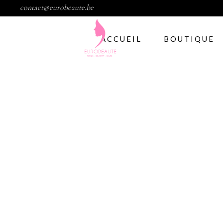
contact@eurobeaute.be
ACCUEIL
BOUTIQUE
Vernis semi per
Abstract
CND
Gelish
IBD
Modelage d’ong
Gel
Abstract