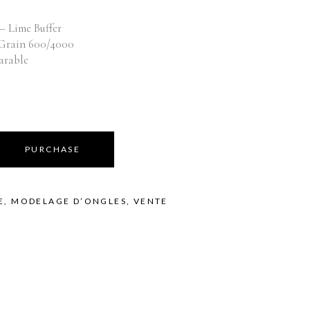
Équipements
bilier
– Lime Buffer
oduits vente
Appareils
 Grain 600/4000
Fournitures
arable
Instruments
Mobilier
Produits vente
Accessoires de bains
PURCHASE
E
,
MODELAGE D’ONGLES
,
VENTE