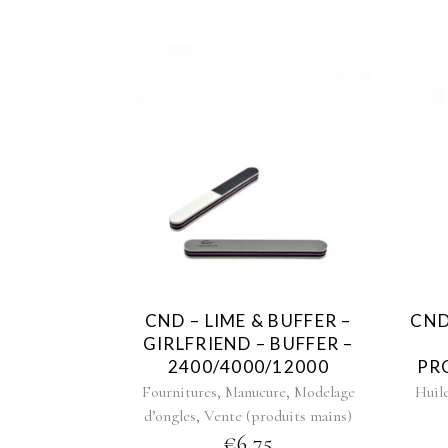
CND – LIME & BUFFER –
CND
GIRLFRIEND – BUFFER –
2400/4000/12000
PR
,
,
Fournitures
Manucure
Modelage
Huil
,
d’ongles
Vente (produits mains)
€
6,75