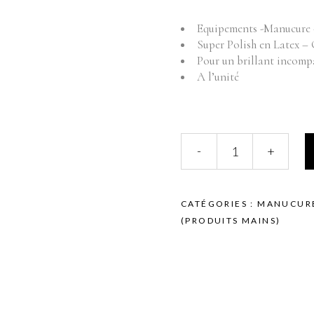
Fournitures
Mo
Equipements -Manucure 
Pr
Instruments
Super Polish en Latex –
Mobilier
Pour un brillant incomp
Produits vente
A l’unité
Produits vente visage
EQUIPEMENTS
-
+
-
MANUCURE
-
LIME
CATÉGORIES :
MANUCUR
BUFFER
(PRODUITS MAINS)
-
SUPER
POLISH
-
LATEX