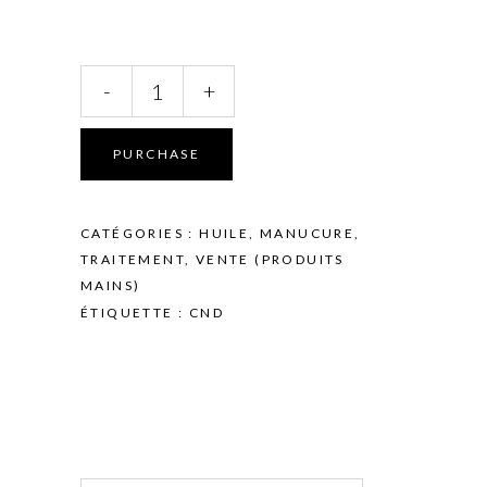
CND
-
+
-
SolarOil
-
PURCHASE
Huile
à
cuticules
CATÉGORIES :
HUILE
,
MANUCURE
,
professionnelle
TRAITEMENT
,
VENTE (PRODUITS
7,5ml
MAINS)
quantity
ÉTIQUETTE :
CND