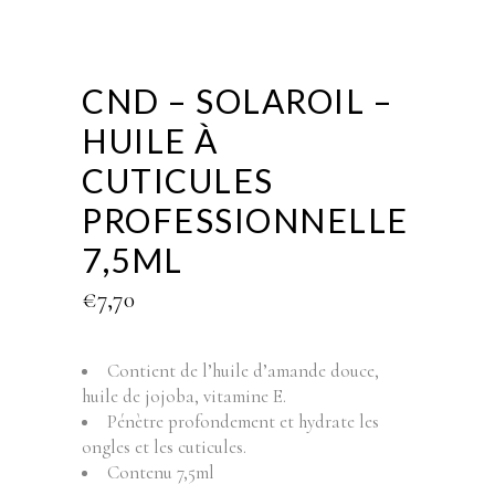
CND – SOLAROIL –
HUILE À
CUTICULES
PROFESSIONNELLE
7,5ML
€
7,70
Contient de l’huile d’amande douce,
huile de jojoba, vitamine E.
Pénètre profondement et hydrate les
ongles et les cuticules.
Contenu 7,5ml