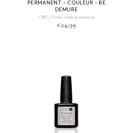
PERMANENT – COULEUR – BE
DEMURE
,
CND
Vernis semi permanent
€
24,99