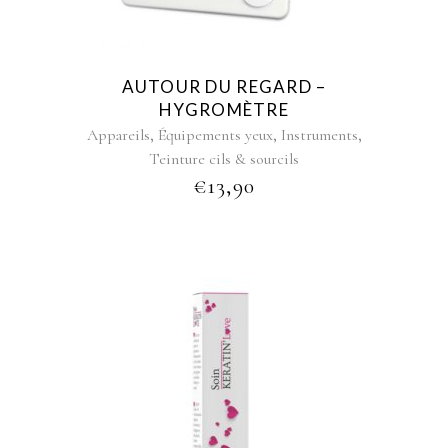
AUTOUR DU REGARD –
HYGROMÈTRE
,
,
,
Appareils
Équipements yeux
Instruments
Teinture cils & sourcils
€
13,90
This
product