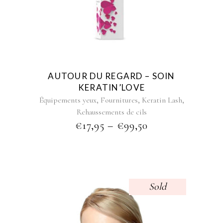
has
multiple
variants.
The
options
may
be
AUTOUR DU REGARD – SOIN
chosen
KERATIN’LOVE
on
,
,
,
Équipements yeux
Fournitures
Keratin Lash
the
Rehaussements de cils
product
PRICE
€
17,95
–
€
99,50
page
RANGE:
€17,95
THROUGH
€99,50
Sold