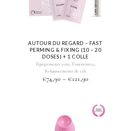
multiple
variants.
The
options
may
be
AUTOUR DU REGARD – FAST
chosen
PERMING & FIXING (10 – 20
on
DOSES) + 1 COLLE
the
,
,
Équipements yeux
Fournitures
product
Rehaussements de cils
page
PRICE
€
74,90
–
€
121,90
RANGE:
€74,90
THROUGH
€121,90