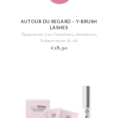
AUTOUR DU REGARD – Y-BRUSH
LASHES
,
,
,
Équipements yeux
Fournitures
Instruments
Rehaussements de cils
€
18,90
This
product
has