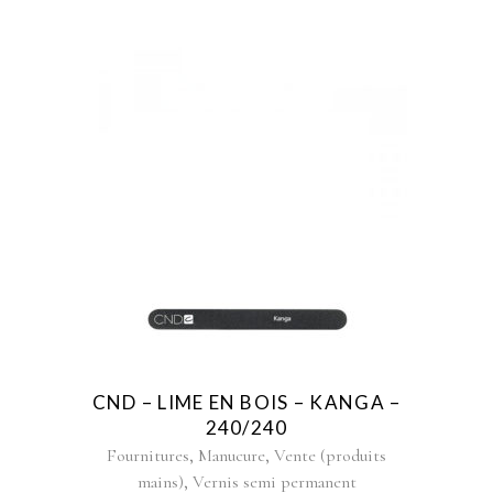
CND – LIME EN BOIS – KANGA –
240/240
,
,
Fournitures
Manucure
Vente (produits
,
mains)
Vernis semi permanent