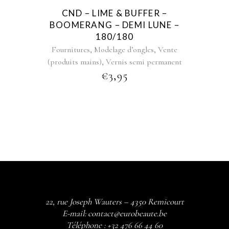
CND – LIME & BUFFER –
BOOMERANG – DEMI LUNE –
180/180
,
,
Fournitures
Modelage d’ongles
Vente
,
(produits mains)
Vernis semi permanent
€
3,95
22, rue Joseph Wauters – 4350 Remicourt
E-mail:
contact@eurobeaute.be
Téléphone :
+32 476 66 44 60