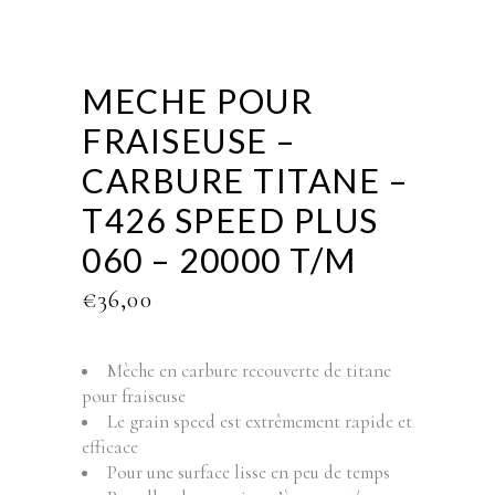
MECHE POUR
FRAISEUSE –
CARBURE TITANE –
T426 SPEED PLUS
060 – 20000 T/M
€
36,00
Mèche en carbure recouverte de titane
pour fraiseuse
Le grain speed est extrêmement rapide et
efficace
Pour une surface lisse en peu de temps