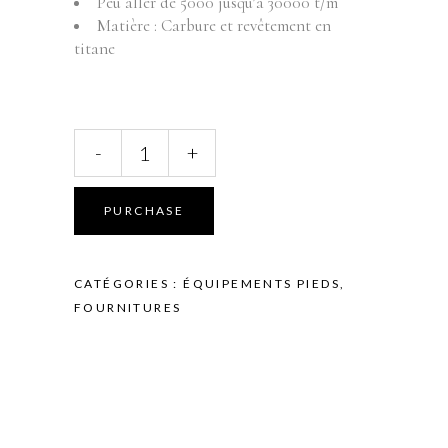
Peu aller de 5000 jusqu’à 30000 t/m
Matière : Carbure et revêtement en
titane
MECHE
-
+
POUR
FRAISEUSE
-
PURCHASE
CARBURE
TITANE
-
CATÉGORIES :
ÉQUIPEMENTS PIEDS
,
T426
FOURNITURES
SPEED
PLUS
060
-
20000
T/M