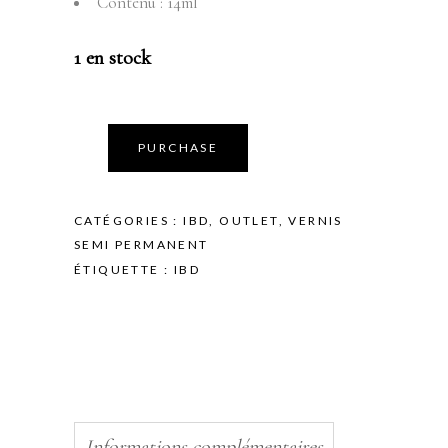
Contenu : 14ml
1 en stock
PURCHASE
CATÉGORIES :
IBD
,
OUTLET
,
VERNIS
SEMI PERMANENT
ÉTIQUETTE :
IBD
Informations complémentaires