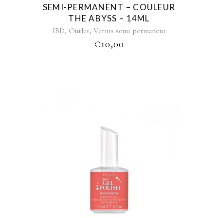
SEMI-PERMANENT – COULEUR
THE ABYSS – 14ML
,
,
IBD
Outlet
Vernis semi permanent
€
10,00