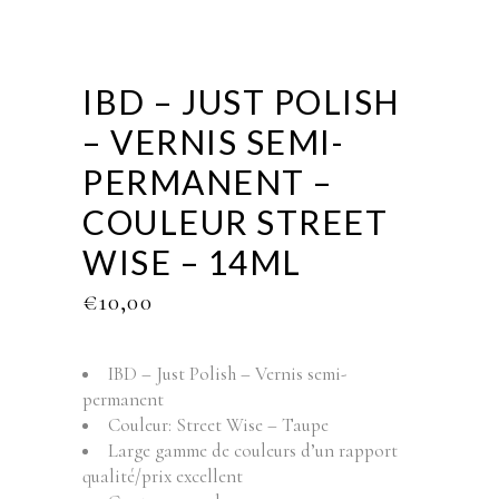
IBD – JUST POLISH
– VERNIS SEMI-
PERMANENT –
COULEUR STREET
WISE – 14ML
€
10,00
IBD – Just Polish – Vernis semi-
permanent
Couleur: Street Wise – Taupe
Large gamme de couleurs d’un rapport
qualité/prix excellent