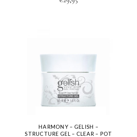
€
29,95
This
product
has
multiple
variants.
The
options
may
be
HARMONY – GELISH –
chosen
STRUCTURE GEL – CLEAR – POT
on