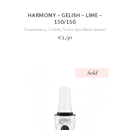
HARMONY – GELISH – LIME –
150/150
,
,
Fournitures
Gelish
Vente (produits mains)
€
2,50
Sold