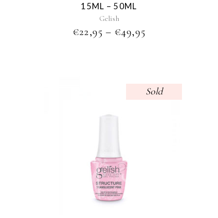
15ML – 50ML
the
Gelish
product
PRICE
€
22,95
–
€
49,95
page
RANGE:
€22,95
THROUGH
€49,95
Sold