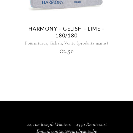
HARMONY – GELISH – LIME –
180/180
,
,
Fournitures
Gelish
Vente (produits mains)
€
2,50
22, rue Joseph Wauters – 4350 Remicourt
E-mail:
contact@eurobeaute.be