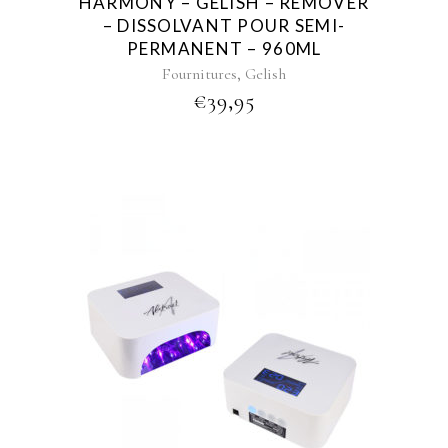
HARMONY – GELISH – REMOVER
– DISSOLVANT POUR SEMI-
PERMANENT – 960ML
,
Fournitures
Gelish
€
39,95