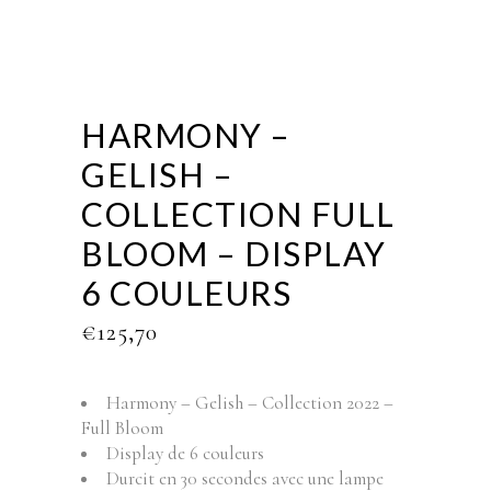
HARMONY –
GELISH –
COLLECTION FULL
BLOOM – DISPLAY
6 COULEURS
€
125,70
Harmony – Gelish – Collection 2022 –
Full Bloom
Display de 6 couleurs
Durcit en 30 secondes avec une lampe