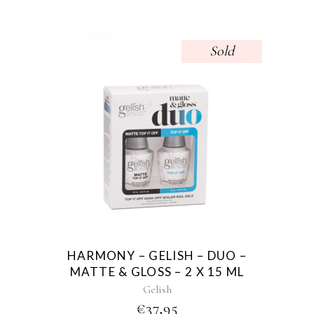
Sold
HARMONY – GELISH – DUO –
MATTE & GLOSS – 2 X 15 ML
Gelish
€
37,95