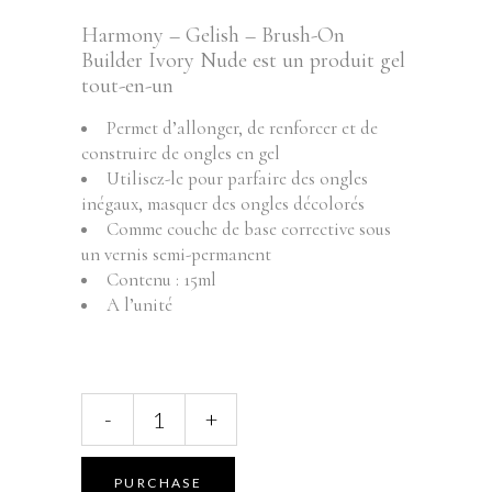
Harmony – Gelish – Brush-On
Builder Ivory Nude est un produit gel
tout-en-un
Permet d’allonger, de renforcer et de
construire de ongles en gel
Utilisez-le pour parfaire des ongles
inégaux, masquer des ongles décolorés
Comme couche de base corrective sous
un vernis semi-permanent
Contenu : 15ml
A l’unité
HARMONY
-
+
-
GELISH
-
PURCHASE