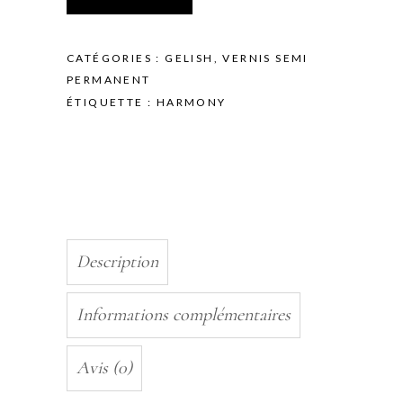
BRUSH
ON
BUILDER
CATÉGORIES :
GELISH
,
VERNIS SEMI
-
PERMANENT
IVORY
ÉTIQUETTE :
HARMONY
NUDE
-
15
ML
quantity
Description
Informations complémentaires
Avis (0)