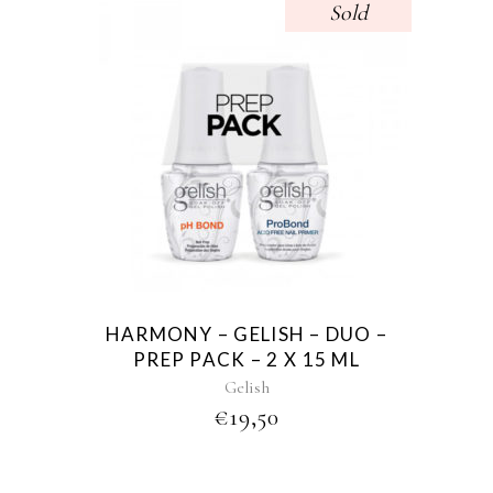
Sold
HARMONY – GELISH – DUO –
PREP PACK – 2 X 15 ML
Gelish
€
19,50