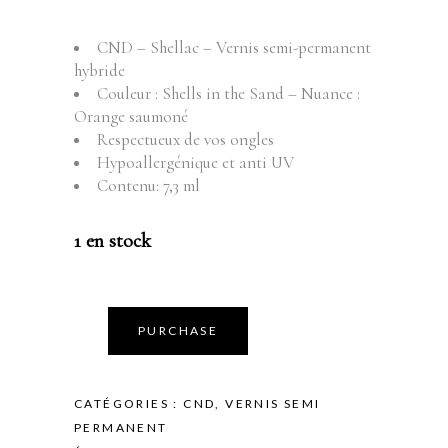
CND – Shellac – Vernis semi-permanent
hybride
Couleur : Shells in the Sand – Nuance :
Orange saumoné
Respectueux de vos ongles
Hypoallergénique et anti UV
Contenu: 7,3 ml
1 en stock
PURCHASE
CATÉGORIES :
CND
,
VERNIS SEMI
PERMANENT