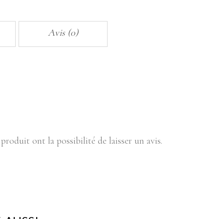
Magenta
Mischief
quantity
Avis (0)
produit ont la possibilité de laisser un avis.