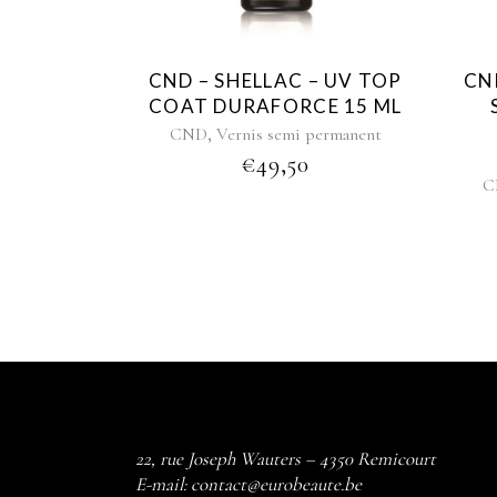
CND – SHELLAC – UV TOP
CN
COAT DURAFORCE 15 ML
,
CND
Vernis semi permanent
€
49,50
C
22, rue Joseph Wauters – 4350 Remicourt
E-mail:
contact@eurobeaute.be