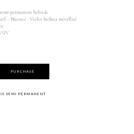
Équipements
bilier
 semi-permanent hybride
oduits vente
Appareils
ef – Nuance : Violet fuchsia métallisé
Fournitures
es
Instruments
ti UV
Mobilier
Produits vente
Accessoires de bains
PURCHASE
IS SEMI PERMANENT