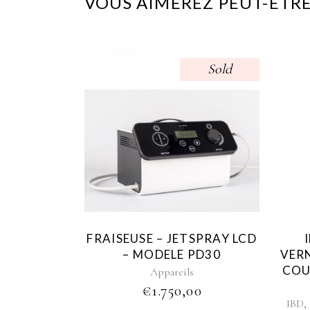
VOUS AIMEREZ PEUT-ÊTRE
Sold
FRAISEUSE – JETSPRAY LCD
– MODELE PD30
VER
COU
Appareils
€
1.750,00
,
IBD