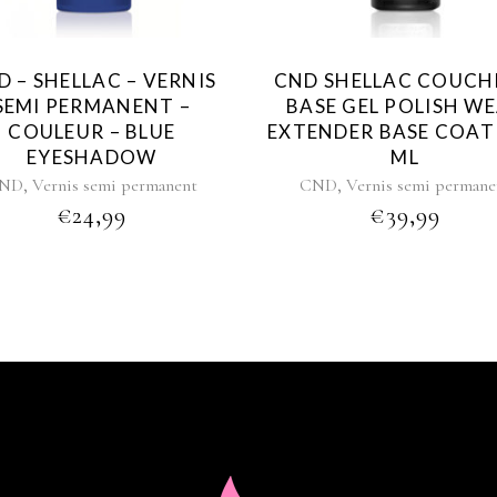
D – SHELLAC – VERNIS
CND SHELLAC COUCH
SEMI PERMANENT –
BASE GEL POLISH W
COULEUR – BLUE
EXTENDER BASE COAT 
EYESHADOW
ML
,
,
ND
Vernis semi permanent
CND
Vernis semi permane
€
24,99
€
39,99