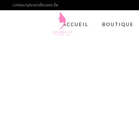
contact@eurobeaute.be
ACCUEIL
BOUTIQUE
Vernis semi per
Abstract
CND
Gelish
IBD
Modelage d’ong
Gel
Abstract