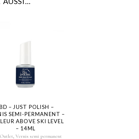
 AUSSI…
IBD – JUST POLISH –
NIS SEMI-PERMANENT –
LEUR ABOVE SKI LEVEL
– 14ML
,
Outlet
Vernis semi permanent