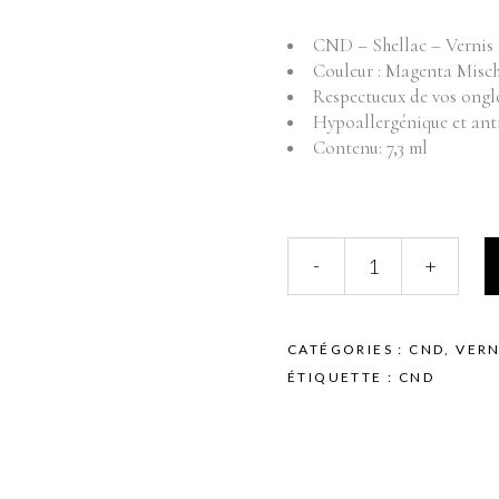
Fournitures
Mo
CND – Shellac – Vernis
Pr
Instruments
Couleur : Magenta Mischi
Mobilier
Respectueux de vos ongl
Produits vente
Hypoallergénique et an
Produits vente visage
Contenu: 7,3 ml
CND
-
+
-
Shellac
-
Vernis
CATÉGORIES :
CND
,
VERN
semi
ÉTIQUETTE :
CND
permanent
-
Couleur
-