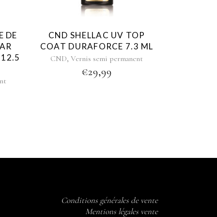
E DE
CND SHELLAC UV TOP
EAR
COAT DURAFORCE 7.3 ML
12.5
,
CND
Vernis semi permanent
€
29,99
nt
Conditions générales de vente
Mentions légales vente