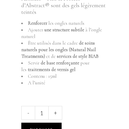
d’Abstract® sont des gels légèrement
teintés
Renforcer
les ongles naturels
Ajouter
une structure subtile
à l’ongle
naturel
Être utilisés dans le cadre
de soins
naturels pour les ongles (Natural Nail
Treatments)
et de
services de style BIAB
Servir
de base renforçante
pour
les
traitements de vernis gel
Contenu : 15ml
A l’unité
ABSTRACT
-
+
-
FLEX
&