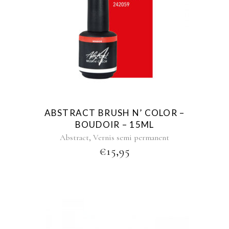
ABSTRACT BRUSH N’ COLOR –
BOUDOIR – 15ML
,
Abstract
Vernis semi permanent
€
15,95