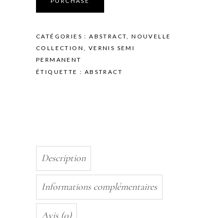
PURCHASE
PROTECT
GEL
-
CATÉGORIES :
ABSTRACT
,
NOUVELLE
BLUSH
COLLECTION
,
VERNIS SEMI
PINK
PERMANENT
-
ÉTIQUETTE :
ABSTRACT
15ML
quantity
Description
Informations complémentaires
Avis (0)