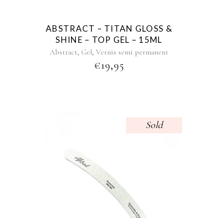
ABSTRACT – TITAN GLOSS &
SHINE – TOP GEL – 15ML
,
,
Abstract
Gel
Vernis semi permanent
€
19,95
Sold