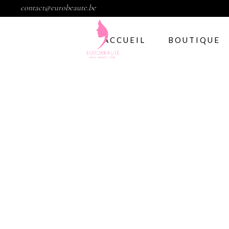
contact@eurobeaute.be
ACCUEIL
BOUTIQUE
Vernis semi per
Abstract
CND
Gelish
IBD
Modelage d’ong
Gel
Abstract