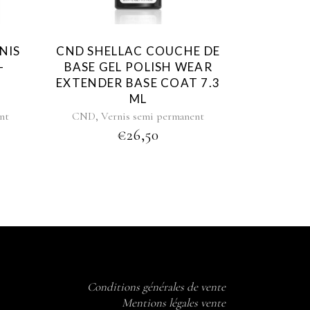
NIS
CND SHELLAC COUCHE DE
–
BASE GEL POLISH WEAR
EXTENDER BASE COAT 7.3
ML
,
nt
CND
Vernis semi permanent
€
26,50
Conditions générales de vente
Mentions légales vente