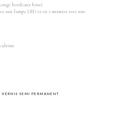
Équipements
bilier
Rouge bordeaux foncé
vec une lampe LED et en 2 minutes avec une
oduits vente
Appareils
Fournitures
Instruments
Mobilier
n ultime
Produits vente
Accessoires de bains
,
VERNIS SEMI PERMANENT