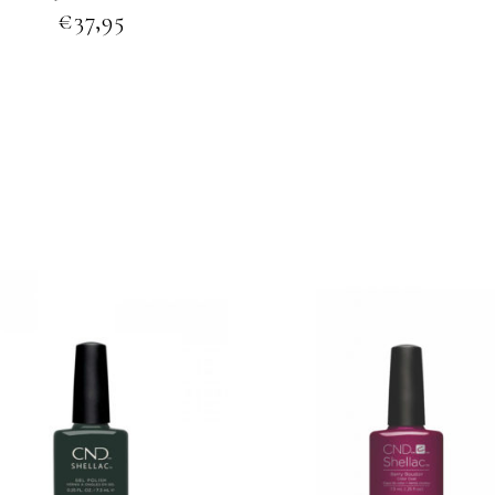
€
37,95