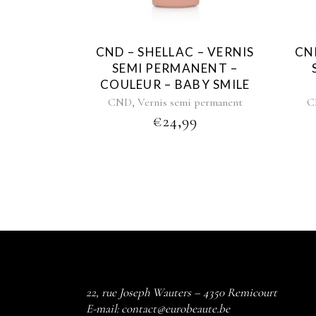
CND – SHELLAC – VERNIS
CN
SEMI PERMANENT –
COULEUR – BABY SMILE
,
CND
Vernis semi permanent
C
€
24,99
22, rue Joseph Wauters – 4350 Remicourt
E-mail:
contact@eurobeaute.be