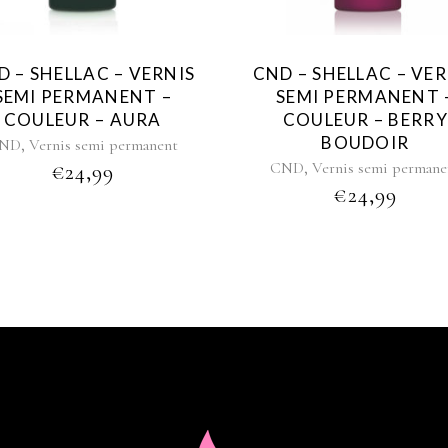
D – SHELLAC – VERNIS
CND – SHELLAC – VER
SEMI PERMANENT –
SEMI PERMANENT 
COULEUR – AURA
COULEUR – BERRY
BOUDOIR
,
ND
Vernis semi permanent
,
CND
Vernis semi permane
€
24,99
€
24,99