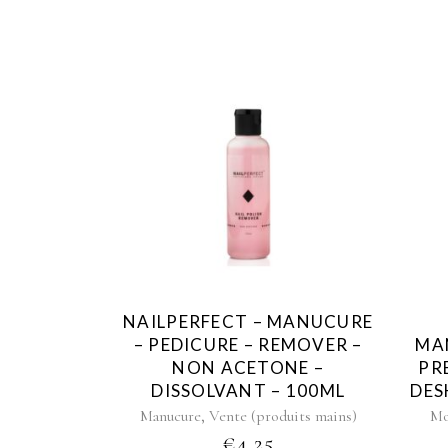
NAILPERFECT – MANUCURE
– PEDICURE – REMOVER –
MA
NON ACETONE –
PR
DISSOLVANT – 100ML
DES
,
Manucure
Vente (produits mains)
Mo
€
4,25