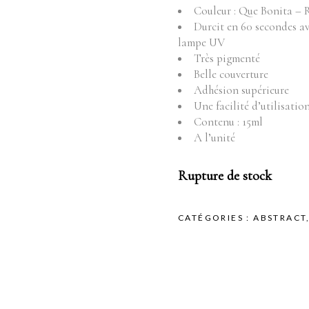
Fournitures
Mo
Couleur : Que Bonita – 
Durcit en 60 secondes a
Pr
Instruments
lampe UV
Mobilier
Très pigmenté
Produits vente
Belle couverture
Adhésion supérieure
Produits vente visage
Une facilité d’utilisatio
Contenu : 15ml
A l’unité
Rupture de stock
CATÉGORIES :
ABSTRACT