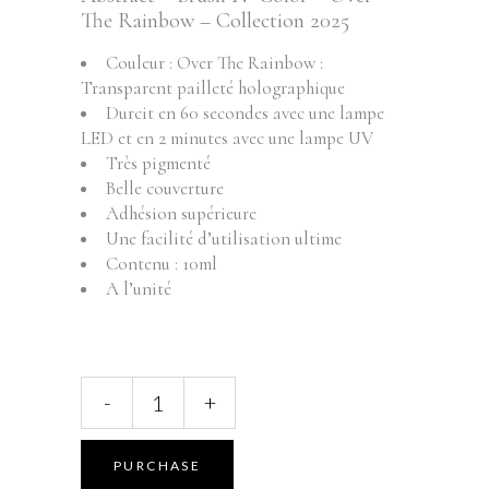
The Rainbow – Collection 2025
Couleur : Over The Rainbow :
Transparent pailleté holographique
Durcit en 60 secondes avec une lampe
LED et en 2 minutes avec une lampe UV
Très pigmenté
Belle couverture
Adhésion supérieure
Une facilité d’utilisation ultime
Contenu : 10ml
A l’unité
ABSTRACT
-
+
BRUSH
N'
COLOR
PURCHASE
-