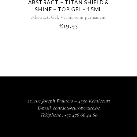
ABSTRACT – TITAN SHIELD &
SHINE – TOP GEL – 15ML
,
,
Abstract
Gel
Vernis semi permanent
€
19,95
22, rue Joseph Wauters – 4350 Remicourt
E-mail:
contact@eurobeaute.be
Téléphone :
+32 476 66 44 60