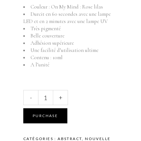
Couleur : On My Mind : Rose lilas
Durcit en 60 secondes avec une lampe
LED et en 2 minutes avec une lampe UV
Très pigmenté
Belle couverture
Adhésion supérieure
Une facilité d’utilisation ultime
Contenu : 10ml
A l’unité
ABSTRACT
-
+
BRUSH
N'
COLOR
PURCHASE
-
ON
MY
CATÉGORIES :
ABSTRACT
,
NOUVELLE