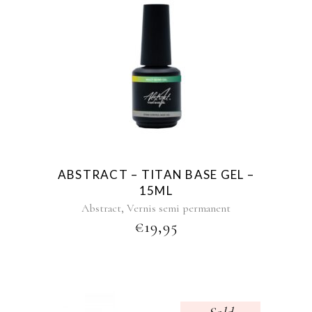
ABSTRACT – TITAN BASE GEL –
15ML
,
Abstract
Vernis semi permanent
€
19,95